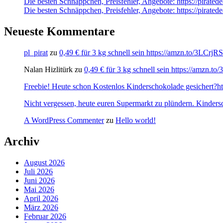
Die besten Schnäppchen, Preisfehler, Angebote: https://pirat
Die besten Schnäppchen, Preisfehler, Angebote: https://pira
Neueste Kommentare
pl_pirat
zu
0,49 € für 3 kg schnell sein https://amzn.to/3LCrj
Nalan Hizlitürk
zu
0,49 € für 3 kg schnell sein https://amzn.
Freebie! Heute schon Kostenlos Kinderschokolade gesichert?http
Nicht vergessen, heute euren Supermarkt zu plündern. Kinders
A WordPress Commenter
zu
Hello world!
Archiv
August 2026
Juli 2026
Juni 2026
Mai 2026
April 2026
März 2026
Februar 2026