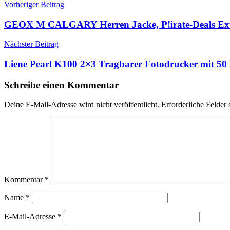
Beitragsnavigation
Vorheriger Beitrag
GEOX M CALGARY Herren Jacke, P!irate-Deals Exube
Nächster Beitrag
Liene Pearl K100 2×3 Tragbarer Fotodrucker mit 50 
Schreibe einen Kommentar
Deine E-Mail-Adresse wird nicht veröffentlicht.
Erforderliche Felder 
Kommentar
*
Name
*
E-Mail-Adresse
*