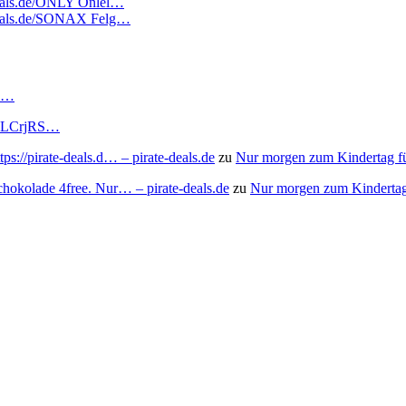
edeals.de/ONLY Onlel…
tedeals.de/SONAX Felg…
RS…
to/3LCrjRS…
s://pirate-deals.d… – pirate-deals.de
zu
Nur morgen zum Kindertag f
chokolade 4free. Nur… – pirate-deals.de
zu
Nur morgen zum Kindertag