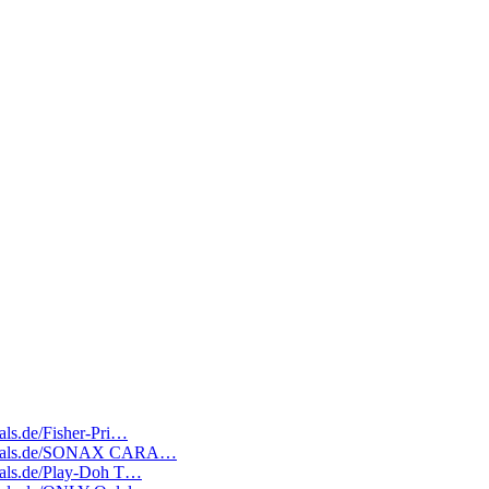
eals.de/Fisher-Pri…
ratedeals.de/SONAX CARA…
deals.de/Play-Doh T…