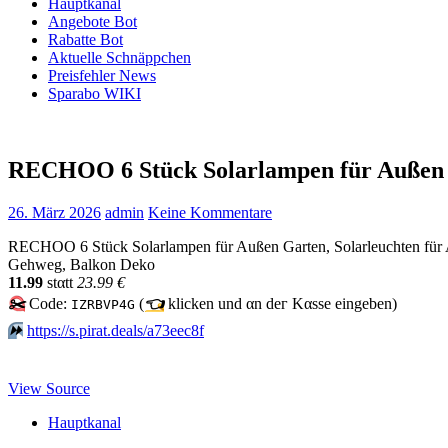
Hauptkanal
Angebote Bot
Rabatte Bot
Aktuelle Schnäppchen
Preisfehler News
Sparabo WIKI
RECHOO 6 Stück Solarlampen für Außen 
26. März 2026
admin
Keine Kommentare
RECHOO 6 Stück Solarlampen für Außen Garten, Solarleuchten für A
Gehweg, Balkon Deko
11.99
stαtt
23.99 €
✂️
Code:
(
👈
klicken und αn dег Kαssе еingеbеn)
IZRBVP4G
⏩️
https://s.pirat.deals/a73eec8f
View Source
Hauptkanal