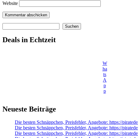
Website
Suchen
Suchen
Deals in Echtzeit
W
ha
ts
A
p
p
Neueste Beiträge
Die besten Schnäppchen, Preisfehler, Angebote: https://pirated
Die besten Schnäppchen, Preisfehler, Angebote: https://pi
Die besten Schnäppchen, Preisfehler, Angebote: https://pirate