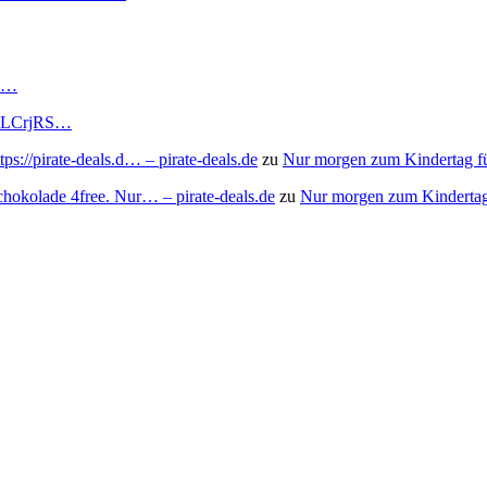
RS…
to/3LCrjRS…
s://pirate-deals.d… – pirate-deals.de
zu
Nur morgen zum Kindertag f
chokolade 4free. Nur… – pirate-deals.de
zu
Nur morgen zum Kindertag