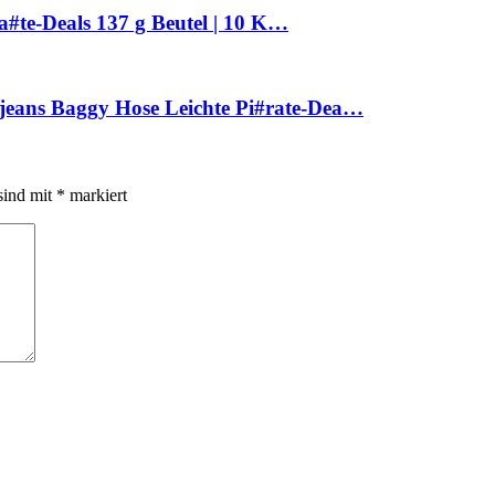
a#te-Deals 137 g Beutel | 10 K…
ans Baggy Hose Leichte Pi#rate-Dea…
sind mit
*
markiert