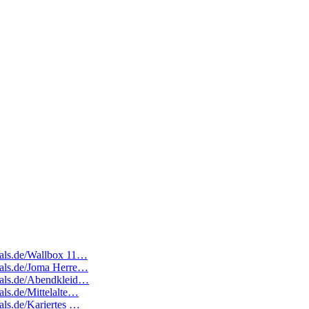
deals.de/Wallbox 11…
deals.de/Joma Herre…
deals.de/Abendkleid…
als.de/Mittelalte…
eals.de/Kariertes …