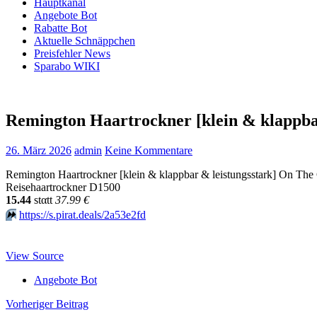
Hauptkanal
Angebote Bot
Rabatte Bot
Aktuelle Schnäppchen
Preisfehler News
Sparabo WIKI
Remington Haartrockner [klein & klappba
26. März 2026
admin
Keine Kommentare
Remington Haartrockner [klein & klappbar & leistungsstark] On The
Reisehaartrockner D1500
15.44
stαtt
37.99 €
⏩️
https://s.pirat.deals/2a53e2fd
View Source
Angebote Bot
Beitragsnavigation
Vorheriger Beitrag