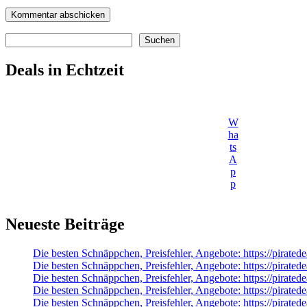
Suchen
Suchen
Deals in Echtzeit
W
ha
ts
A
p
p
Neueste Beiträge
Die besten Schnäppchen, Preisfehler, Angebote: https://pirate
Die besten Schnäppchen, Preisfehler, Angebote: https://pirate
Die besten Schnäppchen, Preisfehler, Angebote: https://pirate
Die besten Schnäppchen, Preisfehler, Angebote: https://piratede
Die besten Schnäppchen, Preisfehler, Angebote: https://pirated