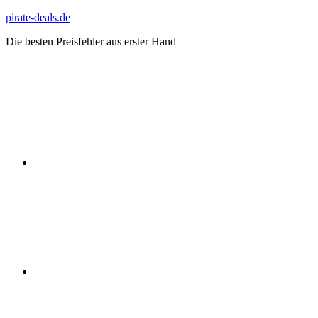
Zum
pirate-deals.de
Inhalt
Die besten Preisfehler aus erster Hand
springen
WhatsApp
Telegram
Discord