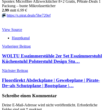
Spontex Microfibre Allzwecktücher 8+2 Gratis, P#irate-Deals 1
Packung – bunte Mikrofasertücher
2.99
stαtt
6.99 €
⏩️
https://s.pirat.deals/5be720ef
View Source
Hauptkanal
Beitragsnavigation
Vorheriger Beitrag
WOLTU Esszimmerstühle 2er Set Esszimmerstuhl
Küchenstuhl Polsterstuhl Design Stu…
Nächster Beitrag
Floordirekt Abdeckplane | Gewebeplane | Pirate-
De~als Schutzplane | Bootsplane |…
Schreibe einen Kommentar
Deine E-Mail-Adresse wird nicht veröffentlicht.
Erforderliche
Felder sind mit
*
markiert