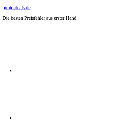
Zum
pirate-deals.de
Inhalt
Die besten Preisfehler aus erster Hand
springen
WhatsApp
Telegram
Discord