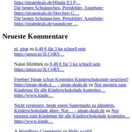
https://piratedeals.de/Hbada E3 P…
Die besten Schnäppchen, Preisfehler, Angebote:
https://piratedeals.de/Skechers G…
Die besten Schnäppchen, Preisfehler, Angebote:
https://piratedeals.de/soundcore …
Neueste Kommentare
pl_pirat
zu
0,49 € für 3 kg schnell sein
https://amzn.to/3LCrjRS…
Nalan Hizlitürk
zu
0,49 € für 3 kg schnell sein
https://amzn.to/3LCrjRS…
Freebie! Heute schon Kostenlos Kinderschokolade gesichert?
https://pirate-deals.d… – pirate-deals.de
zu
Nur morgen zum
Kindertag für alle Kinderschokolade kostenlos…
https://www.kinde…
Nicht vergessen, heute euren Supermarkt zu plündern.
Kinderschokolade 4free. Nur… – pirate-deals.de
zu
Nur
morgen zum Kindertag für alle Kinderschokolade kostenlos…
https://www.kinde…
A WordPress Commenter
zu
Hello world!