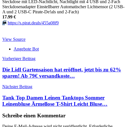
Steckdose mit LED-Nachtlicht, Nachtlight mit 4 USB und 2-Fach
Steckdosenadapter Einstellbarer Automatischer Lichtsensor (2 USB-
A und 2 USB-C Pirate-De!als und 2-Fach)
17.99 €
⏩️
https://s.pirat.deals/455a08f9
View Source
Angebote Bot
Beitragsnavigation
Vorheriger Beitrag
Die Lidl Gartensaison hat eröffnet, jetzt bis zu 62%
sparen! Ab 79€ versandkoste…
Nächster Beitrag
Tank Top Damen Leinen Tanktops Sommer
Leinenbluse Ärmellose T-Shirt Leicht Bluse…
Schreibe einen Kommentar
Deine E-Mail-Adresse wird nicht veröffentlicht.
Erforderliche