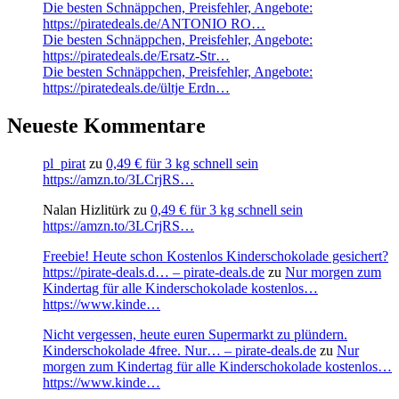
Die besten Schnäppchen, Preisfehler, Angebote:
https://piratedeals.de/ANTONIO RO…
Die besten Schnäppchen, Preisfehler, Angebote:
https://piratedeals.de/Ersatz-Str…
Die besten Schnäppchen, Preisfehler, Angebote:
https://piratedeals.de/ültje Erdn…
Neueste Kommentare
pl_pirat
zu
0,49 € für 3 kg schnell sein
https://amzn.to/3LCrjRS…
Nalan Hizlitürk
zu
0,49 € für 3 kg schnell sein
https://amzn.to/3LCrjRS…
Freebie! Heute schon Kostenlos Kinderschokolade gesichert?
https://pirate-deals.d… – pirate-deals.de
zu
Nur morgen zum
Kindertag für alle Kinderschokolade kostenlos…
https://www.kinde…
Nicht vergessen, heute euren Supermarkt zu plündern.
Kinderschokolade 4free. Nur… – pirate-deals.de
zu
Nur
morgen zum Kindertag für alle Kinderschokolade kostenlos…
https://www.kinde…