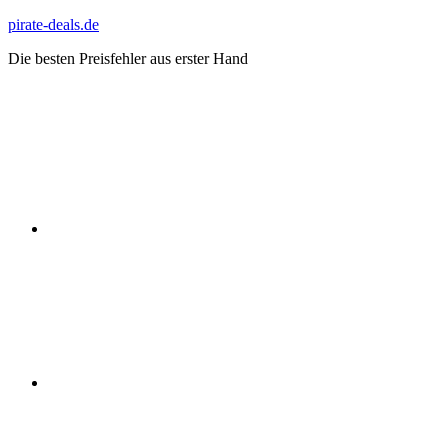
Zum
pirate-deals.de
Inhalt
Die besten Preisfehler aus erster Hand
springen
WhatsApp
Telegram
Discord