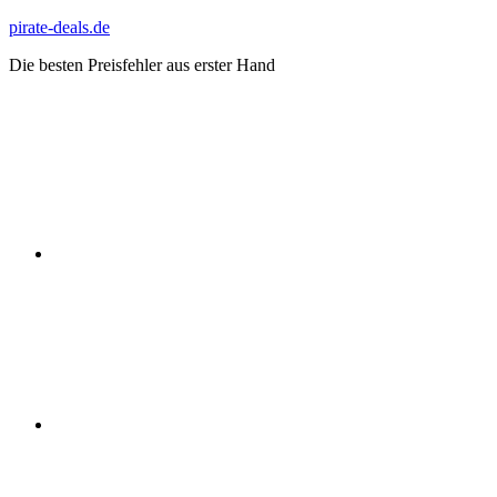
Zum
pirate-deals.de
Inhalt
Die besten Preisfehler aus erster Hand
springen
WhatsApp
Telegram
Discord