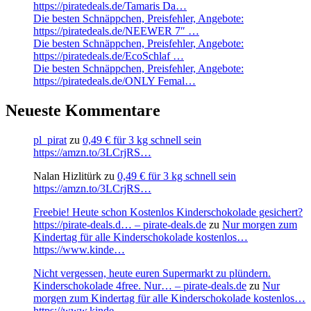
https://piratedeals.de/Tamaris Da…
Die besten Schnäppchen, Preisfehler, Angebote:
https://piratedeals.de/NEEWER 7″ …
Die besten Schnäppchen, Preisfehler, Angebote:
https://piratedeals.de/EcoSchlaf …
Die besten Schnäppchen, Preisfehler, Angebote:
https://piratedeals.de/ONLY Femal…
Neueste Kommentare
pl_pirat
zu
0,49 € für 3 kg schnell sein
https://amzn.to/3LCrjRS…
Nalan Hizlitürk
zu
0,49 € für 3 kg schnell sein
https://amzn.to/3LCrjRS…
Freebie! Heute schon Kostenlos Kinderschokolade gesichert?
https://pirate-deals.d… – pirate-deals.de
zu
Nur morgen zum
Kindertag für alle Kinderschokolade kostenlos…
https://www.kinde…
Nicht vergessen, heute euren Supermarkt zu plündern.
Kinderschokolade 4free. Nur… – pirate-deals.de
zu
Nur
morgen zum Kindertag für alle Kinderschokolade kostenlos…
https://www.kinde…