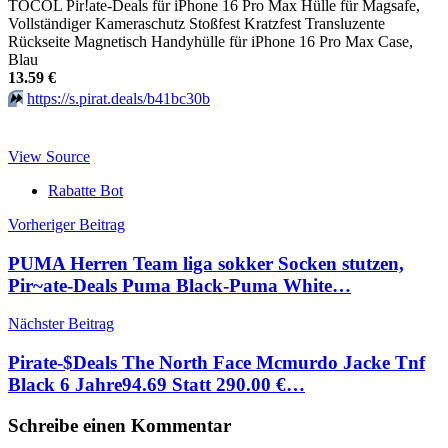
TOCOL Pir!ate-Deals für iPhone 16 Pro Max Hülle für Magsafe,
Vollständiger Kameraschutz Stoßfest Kratzfest Transluzente
Rückseite Magnetisch Handyhülle für iPhone 16 Pro Max Case,
Blau
13.59 €
⏩️
https://s.pirat.deals/b41bc30b
View Source
Rabatte Bot
Beitragsnavigation
Vorheriger Beitrag
PUMA Herren Team liga sokker Socken stutzen,
Pir~ate-Deals Puma Black-Puma White…
Nächster Beitrag
Pirate-$Deals The North Face Mcmurdo Jacke Tnf
Black 6 Jahre94.69 Statt 290.00 €…
Schreibe einen Kommentar