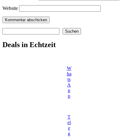
Website
Suchen
Suchen
Deals in Echtzeit
W
ha
ts
A
p
p
T
el
e
g