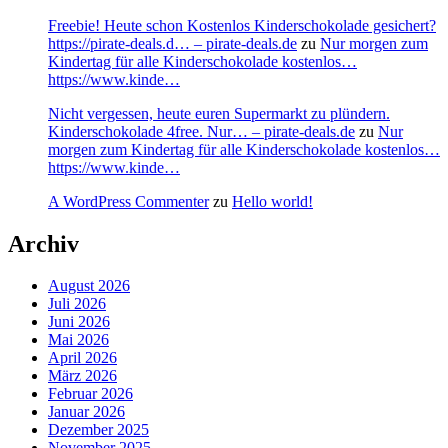
Freebie! Heute schon Kostenlos Kinderschokolade gesichert?
https://pirate-deals.d… – pirate-deals.de
zu
Nur morgen zum
Kindertag für alle Kinderschokolade kostenlos…
https://www.kinde…
Nicht vergessen, heute euren Supermarkt zu plündern.
Kinderschokolade 4free. Nur… – pirate-deals.de
zu
Nur
morgen zum Kindertag für alle Kinderschokolade kostenlos…
https://www.kinde…
A WordPress Commenter
zu
Hello world!
Archiv
August 2026
Juli 2026
Juni 2026
Mai 2026
April 2026
März 2026
Februar 2026
Januar 2026
Dezember 2025
November 2025