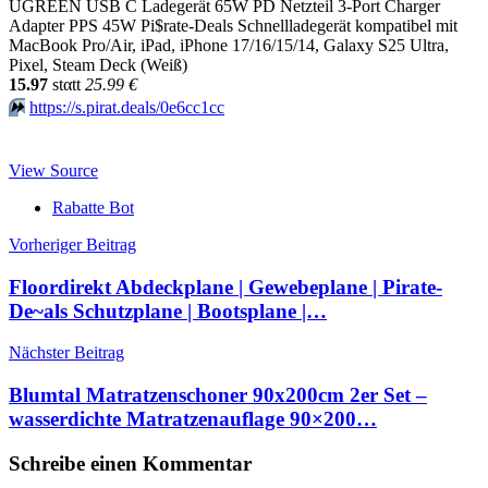
UGREEN USB C Ladegerät 65W PD Netzteil 3-Port Charger
Adapter PPS 45W Pi$rate-Deals Schnellladegerät kompatibel mit
MacBook Pro/Air, iPad, iPhone 17/16/15/14, Galaxy S25 Ultra,
Pixel, Steam Deck (Weiß)
15.97
stαtt
25.99 €
⏩️
https://s.pirat.deals/0e6cc1cc
View Source
Rabatte Bot
Beitragsnavigation
Vorheriger Beitrag
Floordirekt Abdeckplane | Gewebeplane | Pirate-
De~als Schutzplane | Bootsplane |…
Nächster Beitrag
Blumtal Matratzenschoner 90x200cm 2er Set –
wasserdichte Matratzenauflage 90×200…
Schreibe einen Kommentar