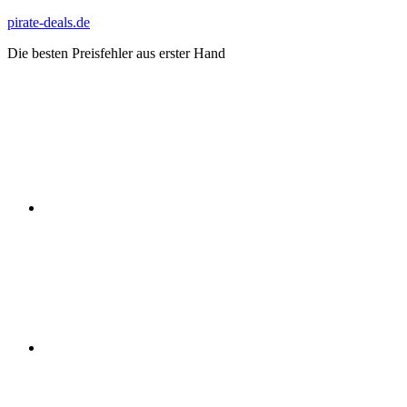
Zum
pirate-deals.de
Inhalt
Die besten Preisfehler aus erster Hand
springen
WhatsApp
Telegram
Discord