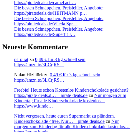
https://piratedeals.de/camel acti…
Die besten Schnäppchen, Preisfehler, Angebote:
https://piratedeals.de/HEITMANN p…
Die besten Schnäppchen, Preisfehler, Angebote:
https://piratedeals.de/Vileda Spr…
Die besten Schnäppchen, Preisfehler, Angebote:
https://piratedeals.de/Superfit J…
Neueste Kommentare
pl_pirat
zu
0,49 € für 3 kg schnell sein
https://amzn.to/3LCrjRS…
Nalan Hizlitürk
zu
0,49 € für 3 kg schnell sein
https://amzn.to/3LCrjRS…
Freebie! Heute schon Kostenlos Kinderschokolade gesichert?
https://pirate-deals.d… – pirate-deals.de
zu
Nur morgen zum
Kindertag für alle Kinderschokolade kostenlos…
https://www.kinde…
Nicht vergessen, heute euren Supermarkt zu plündern.
Kinderschokolade 4free. Nur… – pirate-deals.de
zu
Nur
morgen zum Kindertag für alle Kinderschokolade kostenlos…
https://www.kinde…