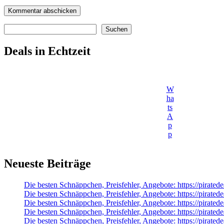
Suchen
Suchen
Deals in Echtzeit
W
ha
ts
A
p
p
Neueste Beiträge
Die besten Schnäppchen, Preisfehler, Angebote: https://pirated
Die besten Schnäppchen, Preisfehler, Angebote: https://pir
Die besten Schnäppchen, Preisfehler, Angebote: https://pira
Die besten Schnäppchen, Preisfehler, Angebote: https://pirat
Die besten Schnäppchen, Preisfehler, Angebote: https://pirat