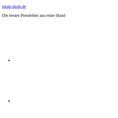
Zum
pirate-deals.de
Inhalt
Die besten Preisfehler aus erster Hand
springen
WhatsApp
Telegram
Discord