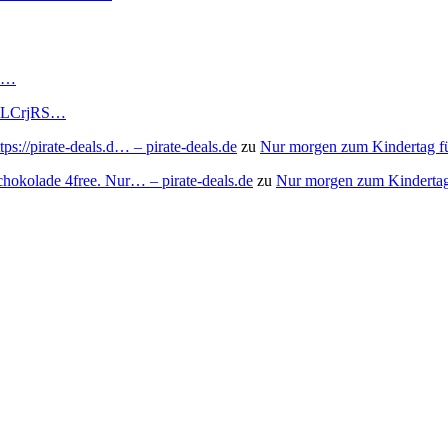
RS…
to/3LCrjRS…
s://pirate-deals.d… – pirate-deals.de
zu
Nur morgen zum Kindertag f
chokolade 4free. Nur… – pirate-deals.de
zu
Nur morgen zum Kindertag