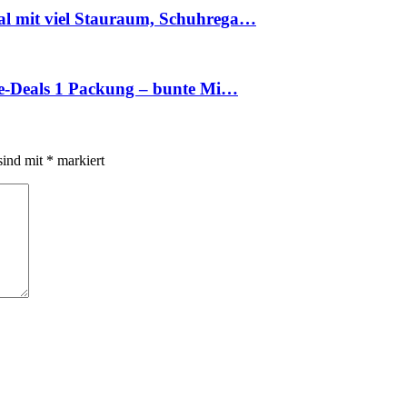
al mit viel Stauraum, Schuhrega…
ate-Deals 1 Packung – bunte Mi…
sind mit
*
markiert