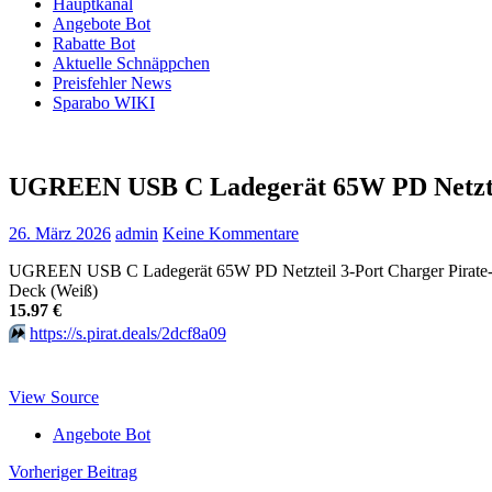
Hauptkanal
Angebote Bot
Rabatte Bot
Aktuelle Schnäppchen
Preisfehler News
Sparabo WIKI
UGREEN USB C Ladegerät 65W PD Netztei
26. März 2026
admin
Keine Kommentare
UGREEN USB C Ladegerät 65W PD Netzteil 3-Port Charger Pirate-~D
Deck (Weiß)
15.97 €
⏩️
https://s.pirat.deals/2dcf8a09
View Source
Angebote Bot
Beitragsnavigation
Vorheriger Beitrag