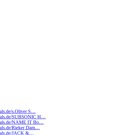
eals.de/s.Oliver S…
atedeals.de/SUBSONIC H…
tedeals.de/NAME IT Bo…
edeals.de/Rieker Dam…
edeals.de/JACK &…