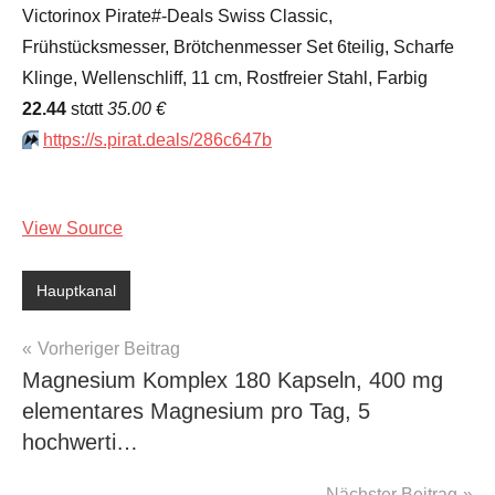
Victorinox Pirate#-Deals Swiss Classic,
Frühstücksmesser, Brötchenmesser Set 6teilig, Scharfe
Klinge, Wellenschliff, 11 cm, Rostfreier Stahl, Farbig
22.44
stαtt
35.00 €
⏩️
https://s.pirat.deals/286c647b
View Source
Hauptkanal
Beitragsnavigation
Vorheriger Beitrag
Magnesium Komplex 180 Kapseln, 400 mg
elementares Magnesium pro Tag, 5
hochwerti…
Nächster Beitrag