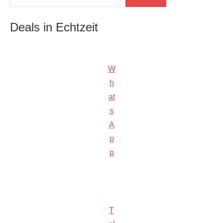
Deals in Echtzeit
W
h
at
s
A
p
p
T