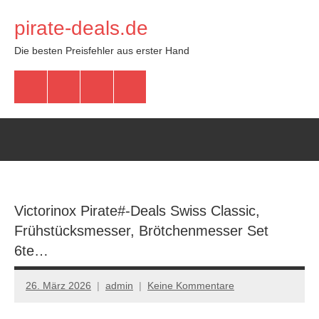
Zum
pirate-deals.de
Inhalt
springen
Die besten Preisfehler aus erster Hand
WhatsApp
Telegram
Discord
Facebook
Victorinox Pirate#-Deals Swiss Classic,
Frühstücksmesser, Brötchenmesser Set
6te…
26. März 2026
admin
Keine Kommentare