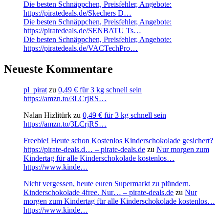
Die besten Schnäppchen, Preisfehler, Angebote:
https://piratedeals.de/Skechers D…
Die besten Schnäppchen, Preisfehler, Angebote:
https://piratedeals.de/SENBATU Ts…
Die besten Schnäppchen, Preisfehler, Angebote:
https://piratedeals.de/VACTechPro…
Neueste Kommentare
pl_pirat
zu
0,49 € für 3 kg schnell sein
https://amzn.to/3LCrjRS…
Nalan Hizlitürk
zu
0,49 € für 3 kg schnell sein
https://amzn.to/3LCrjRS…
Freebie! Heute schon Kostenlos Kinderschokolade gesichert?
https://pirate-deals.d… – pirate-deals.de
zu
Nur morgen zum
Kindertag für alle Kinderschokolade kostenlos…
https://www.kinde…
Nicht vergessen, heute euren Supermarkt zu plündern.
Kinderschokolade 4free. Nur… – pirate-deals.de
zu
Nur
morgen zum Kindertag für alle Kinderschokolade kostenlos…
https://www.kinde…