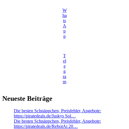
W
ha
ts
A
p
p
T
el
e
g
ra
m
Neueste Beiträge
Die besten Schnäppchen, Preisfehler, Angebote:
https://piratedeals.de/Juskys Sol…
Die besten Schnäppchen, Preisfehler, Angebote:
https://piratedeals.de/RebotAi 20…