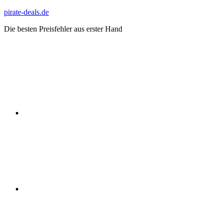
Zum
pirate-deals.de
Inhalt
Die besten Preisfehler aus erster Hand
springen
WhatsApp
Telegram
Discord