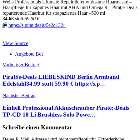
Wella Professionals Ultimate Repair tiefenwirksame Haarmaske –
Haarpflege für kaputtes Haar mit AHA und Omega 9 – Pirat;e-Deals
reparierende Haarkur für strapaziertes Haar –500 ml
34.68
stαtt
69.00 €
⏩️
https://s.pirat.deals/5e2d1324
View Source
Angebote Bot
Beitragsnavigation
Vorheriger Beitrag
Pirat$e-Deals LIEBESKIND Berlin Armband
Edelstahl34.99 stαtt 59.90 € https://s.p…
Nächster Beitrag
Einhell Professional Akkuschrauber Pirate;-Deals
TP-CD 18 Li Brushless Solo Powe…
Schreibe einen Kommentar
Deine E-Mail-Adresse wird nicht veröffentlicht.
Erforderliche