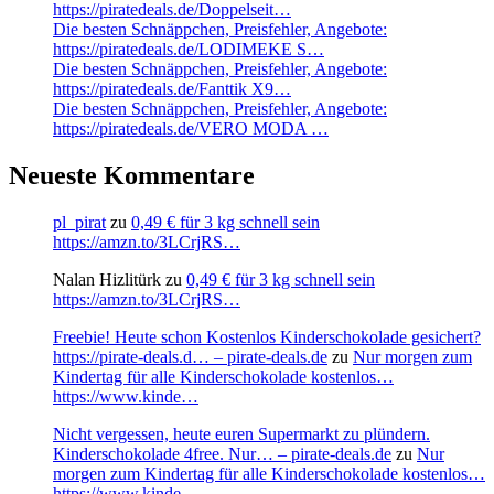
https://piratedeals.de/Doppelseit…
Die besten Schnäppchen, Preisfehler, Angebote:
https://piratedeals.de/LODIMEKE S…
Die besten Schnäppchen, Preisfehler, Angebote:
https://piratedeals.de/Fanttik X9…
Die besten Schnäppchen, Preisfehler, Angebote:
https://piratedeals.de/VERO MODA …
Neueste Kommentare
pl_pirat
zu
0,49 € für 3 kg schnell sein
https://amzn.to/3LCrjRS…
Nalan Hizlitürk
zu
0,49 € für 3 kg schnell sein
https://amzn.to/3LCrjRS…
Freebie! Heute schon Kostenlos Kinderschokolade gesichert?
https://pirate-deals.d… – pirate-deals.de
zu
Nur morgen zum
Kindertag für alle Kinderschokolade kostenlos…
https://www.kinde…
Nicht vergessen, heute euren Supermarkt zu plündern.
Kinderschokolade 4free. Nur… – pirate-deals.de
zu
Nur
morgen zum Kindertag für alle Kinderschokolade kostenlos…
https://www.kinde…