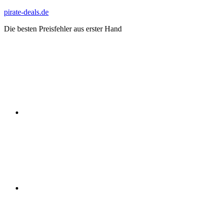
Zum
pirate-deals.de
Inhalt
Die besten Preisfehler aus erster Hand
springen
WhatsApp
Telegram
Discord