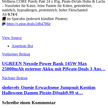
Wellness CORE Purely Paté 24 x 85g, Pirate-De!als Huhn & Lachs
– Nassfutter für Katze, feine Pastete für Kitten, getreidefrei,
natürlich, hypoallergen, proteinreich, hoher Fleischanteil
Аb
9.74 €
📆
im Spαгαbο (jеdеrzеit kündbαг Pirαten)
⏩️
https://s.pirat.deals/2db4786e
View Source
Angebote Bot
Beitragsnavigation
Vorheriger Beitrag
UGREEN Nexode Power Bank 145W Max
25000mAh externer Akku mit Pi$rate-Deals 3 Ans…
Nächster Beitrag
shelovely Onesie Erwachsene Jumpsuit Kostüm
Halloween Damen Pirate-D#eals9.99 st…
Schreibe einen Kommentar