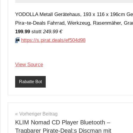
YODOLLA Metall Gerätehaus, 193 x 116 x 196cm Gerä
Pira~te-Deals Fahrrad, Werkzeug, Rasenmäher, Gra
199.99
stαtt
249.99 €
⏩️
https://s.pirat.deals/ef504d98
View Source
Rabatte Bot
Beitragsnavigation
Vorheriger Beitrag
KLIM Nomad CD Player Bluetooth –
Tragbarer Pirate-Deal:s Discman mit