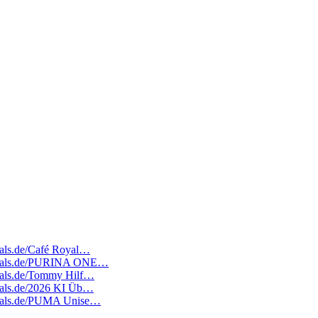
deals.de/Café Royal…
atedeals.de/PURINA ONE…
edeals.de/Tommy Hilf…
edeals.de/2026 KI Üb…
tedeals.de/PUMA Unise…