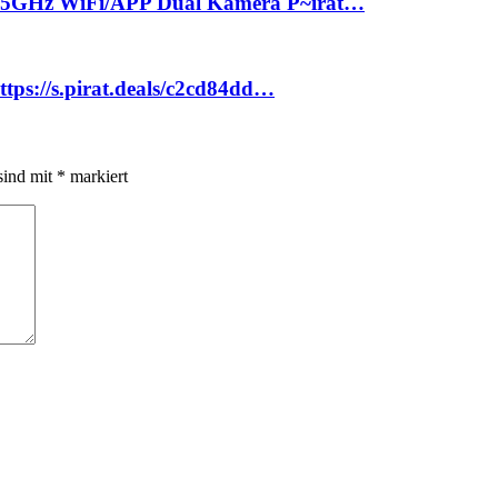
, 5GHz WiFi/APP Dual Kamera P~irat…
ttps://s.pirat.deals/c2cd84dd…
sind mit
*
markiert