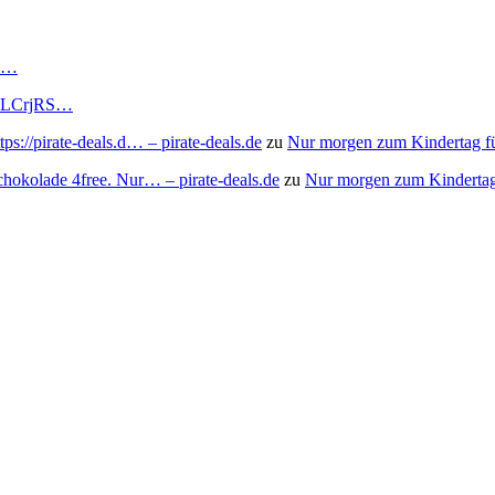
RS…
to/3LCrjRS…
s://pirate-deals.d… – pirate-deals.de
zu
Nur morgen zum Kindertag f
chokolade 4free. Nur… – pirate-deals.de
zu
Nur morgen zum Kindertag