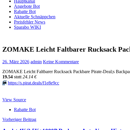
Hauptkanal
Angebote Bot
Rabatte Bot
Aktuelle Schnäppchen
Preisfehler News
Sparabo WIKI
ZOMAKE Leicht Faltbarer Rucksack Pack
26. März 2026
admin
Keine Kommentare
ZOMAKE Leicht Faltbarer Rucksack Packbare Pirate-Deal;s Backpa
19.54
stαtt
24.14 €
⏩️
https://s.pirat.deals/f1e8e9cc
View Source
Rabatte Bot
Beitragsnavigation
Vorheriger Beitrag