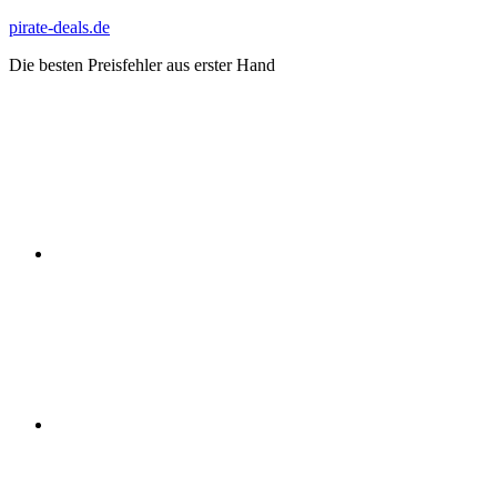
Zum
pirate-deals.de
Inhalt
Die besten Preisfehler aus erster Hand
springen
WhatsApp
Telegram
Discord