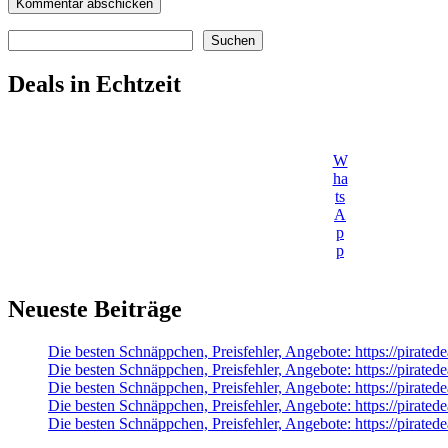
Suchen
Suchen
Deals in Echtzeit
W
ha
ts
A
p
p
Neueste Beiträge
Die besten Schnäppchen, Preisfehler, Angebote: https://pirate
Die besten Schnäppchen, Preisfehler, Angebote: https://pir
Die besten Schnäppchen, Preisfehler, Angebote: https://pirat
Die besten Schnäppchen, Preisfehler, Angebote: https://pirat
Die besten Schnäppchen, Preisfehler, Angebote: https://pira