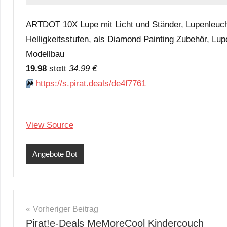
ARTDOT 10X Lupe mit Licht und Ständer, Lupenleucht
Helligkeitsstufen, als Diamond Painting Zubehör, Lu
Modellbau
19.98
stαtt
34.99 €
⏩️
https://s.pirat.deals/de4f7761
View Source
Angebote Bot
Beitragsnavigation
Vorheriger Beitrag
Pirat!e-Deals MeMoreCool Kindercouch