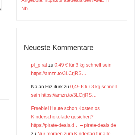
Angebote: https://piratedeals.de/NAME IT
Nb…
Neueste Kommentare
pl_pirat
zu
0,49 € für 3 kg schnell sein
https://amzn.to/3LCrjRS…
Nalan Hizlitürk
zu
0,49 € für 3 kg schnell
sein https://amzn.to/3LCrjRS…
Freebie! Heute schon Kostenlos
Kinderschokolade gesichert?
https://pirate-deals.d… – pirate-deals.de
zu
Nur morgen zum Kindertag für alle