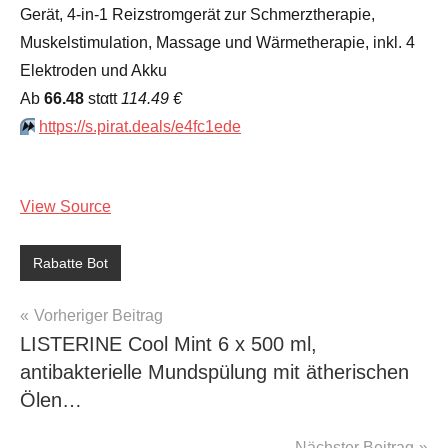
Gerät, 4-in-1 Reizstromgerät zur Schmerztherapie,
Muskelstimulation, Massage und Wärmetherapie, inkl. 4
Elektroden und Akku
Аb
66.48
stαtt
114.49 €
⏩️
https://s.pirat.deals/e4fc1ede
View Source
Rabatte Bot
Beitragsnavigation
Vorheriger Beitrag
LISTERINE Cool Mint 6 x 500 ml,
antibakterielle Mundspülung mit ätherischen
Ölen…
Nächster Beitrag