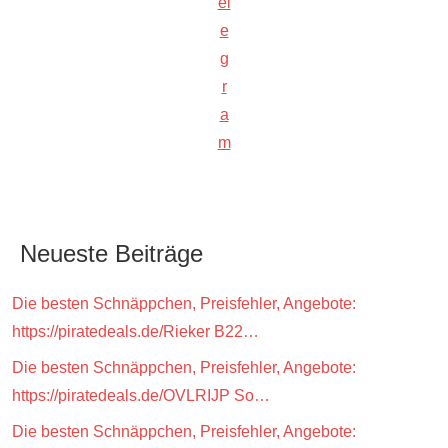
el
e
g
r
a
m
Neueste Beiträge
Die besten Schnäppchen, Preisfehler, Angebote:
https://piratedeals.de/Rieker B22…
Die besten Schnäppchen, Preisfehler, Angebote:
https://piratedeals.de/OVLRIJP So…
Die besten Schnäppchen, Preisfehler, Angebote: