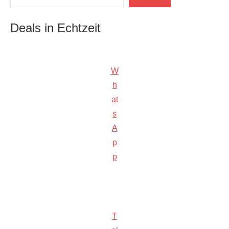
Deals in Echtzeit
W
h
at
s
A
p
p
T