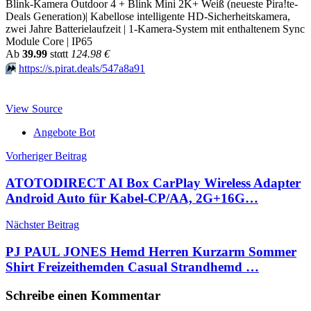
Blink-Kamera Outdoor 4 + Blink Mini 2K+ Weiß (neueste Pira!te-
Deals Generation)| Kabellose intelligente HD-Sicherheitskamera,
zwei Jahre Batterielaufzeit | 1-Kamera-System mit enthaltenem Sync
Module Core | IP65
Аb
39.99
stαtt
124.98 €
⏩️
https://s.pirat.deals/547a8a91
View Source
Angebote Bot
Beitragsnavigation
Vorheriger Beitrag
ATOTODIRECT AI Box CarPlay Wireless Adapter
Android Auto für Kabel-CP/AA, 2G+16G…
Nächster Beitrag
PJ PAUL JONES Hemd Herren Kurzarm Sommer
Shirt Freizeithemden Casual Strandhemd …
Schreibe einen Kommentar