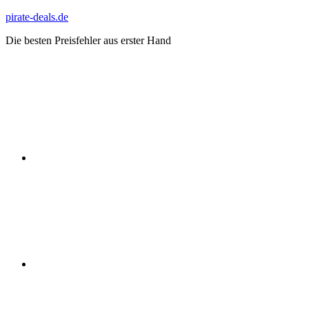
Zum
pirate-deals.de
Inhalt
Die besten Preisfehler aus erster Hand
springen
WhatsApp
Telegram
Discord