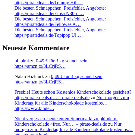
https://piratedeals.de/Tommy Hilf…
Die besten Schnäppchen, Preisfehler, Angebote:
https://piratedeals.de/Emsa N3051…
Die besten Schnäppchen, Preisfehler, Angebote:
https://piratedeals.de/Fellowes A…
Die besten Schnäppchen, Preisfehler, Angebote:
https://piratedeals.de/Topipop Ul…
Neueste Kommentare
pl_pirat
zu
0,49 € für 3 kg schnell sein
https://amzn.to/3LCrjRS…
Nalan Hizlitürk
zu
0,49 € für 3 kg schnell sein
https://amzn.to/3LCrjRS…
Freebie! Heute schon Kostenlos Kinderschokolade gesichert?
https://pirate-deals.d… – pirate-deals.de
zu
Nur morgen zum
Kindertag für alle Kinderschokolade kostenlos…
https://www.kinde…
Nicht vergessen, heute euren Supermarkt zu plündern.
Kinderschokolade 4free. Nur… – pirate-deals.de
zu
Nur
morgen zum Kindertag für alle Kinderschokolade kostenlos…
https://www.kinde…