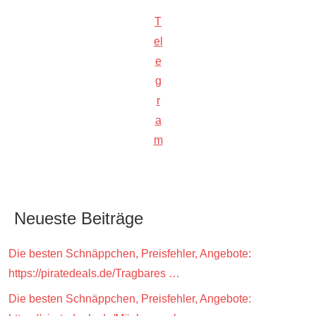
T
el
e
g
r
a
m
Neueste Beiträge
Die besten Schnäppchen, Preisfehler, Angebote:
https://piratedeals.de/Tragbares …
Die besten Schnäppchen, Preisfehler, Angebote: