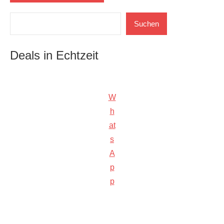
Suchen
Suchen
Deals in Echtzeit
W
h
at
s
A
p
p