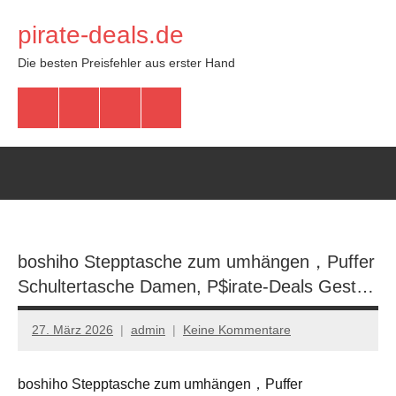
Zum
pirate-deals.de
Inhalt
springen
Die besten Preisfehler aus erster Hand
WhatsApp
Telegram
Discord
Facebook
boshiho Stepptasche zum umhängen，Puffer
Schultertasche Damen, P$irate-Deals Gest…
27. März 2026
admin
Keine Kommentare
boshiho Stepptasche zum umhängen，Puffer