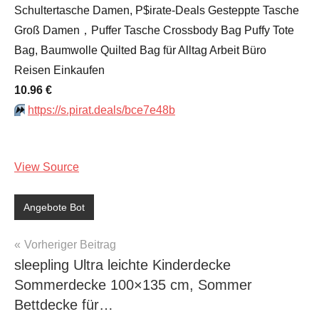
Schultertasche Damen, P$irate-Deals Gesteppte Tasche
Groß Damen，Puffer Tasche Crossbody Bag Puffy Tote
Bag, Baumwolle Quilted Bag für Alltag Arbeit Büro
Reisen Einkaufen
10.96 €
⏩️
https://s.pirat.deals/bce7e48b
View Source
Angebote Bot
Beitragsnavigation
Vorheriger Beitrag
sleepling Ultra leichte Kinderdecke
Sommerdecke 100×135 cm, Sommer
Bettdecke für…