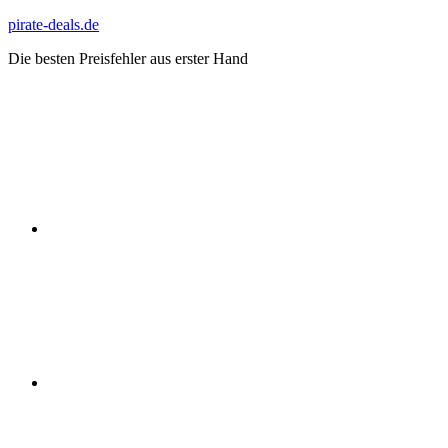
Zum
pirate-deals.de
Inhalt
Die besten Preisfehler aus erster Hand
springen
WhatsApp
Telegram
Discord