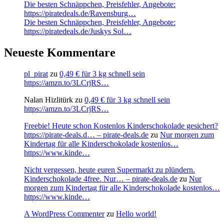
Die besten Schnäppchen, Preisfehler, Angebote:
https://piratedeals.de/Ravensburg…
Die besten Schnäppchen, Preisfehler, Angebote:
https://piratedeals.de/Juskys Sol…
Neueste Kommentare
pl_pirat
zu
0,49 € für 3 kg schnell sein
https://amzn.to/3LCrjRS…
Nalan Hizlitürk
zu
0,49 € für 3 kg schnell sein
https://amzn.to/3LCrjRS…
Freebie! Heute schon Kostenlos Kinderschokolade gesichert?
https://pirate-deals.d… – pirate-deals.de
zu
Nur morgen zum
Kindertag für alle Kinderschokolade kostenlos…
https://www.kinde…
Nicht vergessen, heute euren Supermarkt zu plündern.
Kinderschokolade 4free. Nur… – pirate-deals.de
zu
Nur
morgen zum Kindertag für alle Kinderschokolade kostenlos…
https://www.kinde…
A WordPress Commenter
zu
Hello world!