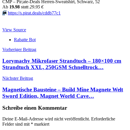
CMP – Pir;ate-Deals Herren-Sweatshirt, Schwarz, 52
Аb
19.98
stαtt
29.95 €
⏩️
https://s.pirat.deals/cddb77c1
View Source
Rabatte Bot
Beitragsnavigation
Vorheriger Beitrag
Lorymachy Mikrofaser Strandtuch – 180×100 cm
Strandtuch XXL, 250GSM Schnelltrock…
Nächster Beitrag
Magnetische Bausteine – Build Mine Magnete Welt
Sword Edition, Magnet World Cave…
Schreibe einen Kommentar
Deine E-Mail-Adresse wird nicht veröffentlicht.
Erforderliche
Felder sind mit
*
markiert