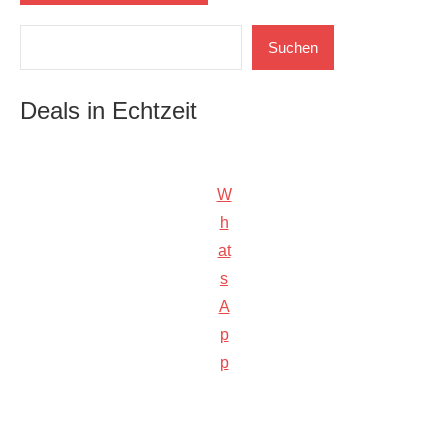
Suchen
Suchen
Deals in Echtzeit
W
h
at
s
A
p
p