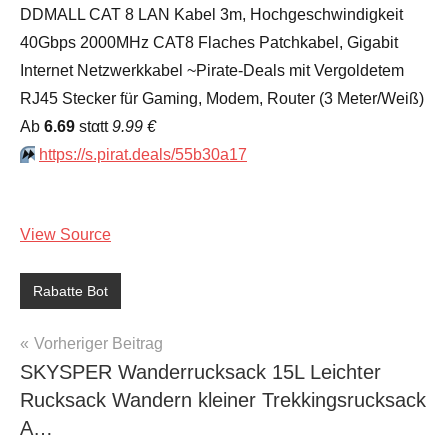
DDMALL CAT 8 LAN Kabel 3m, Hochgeschwindigkeit
40Gbps 2000MHz CAT8 Flaches Patchkabel, Gigabit
Internet Netzwerkkabel ~Pirate-Deals mit Vergoldetem
RJ45 Stecker für Gaming, Modem, Router (3 Meter/Weiß)
Аb
6.69
stαtt
9.99 €
⏩️
https://s.pirat.deals/55b30a17
View Source
Rabatte Bot
Beitragsnavigation
Vorheriger Beitrag
SKYSPER Wanderrucksack 15L Leichter
Rucksack Wandern kleiner Trekkingsrucksack
A…