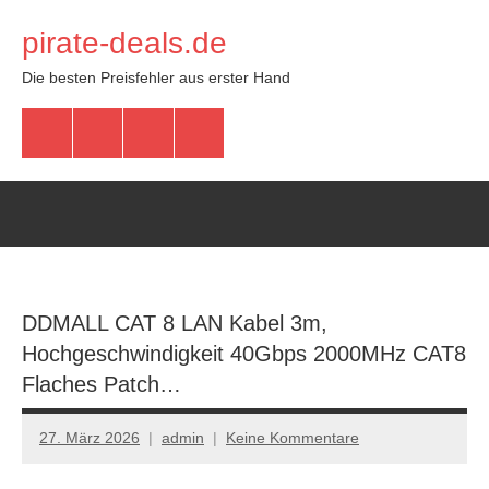
Zum
pirate-deals.de
Inhalt
springen
Die besten Preisfehler aus erster Hand
WhatsApp
Telegram
Discord
Facebook
DDMALL CAT 8 LAN Kabel 3m,
Hochgeschwindigkeit 40Gbps 2000MHz CAT8
Flaches Patch…
27. März 2026
admin
Keine Kommentare