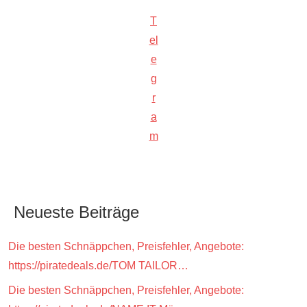
T
el
e
g
r
a
m
Neueste Beiträge
Die besten Schnäppchen, Preisfehler, Angebote:
https://piratedeals.de/TOM TAILOR…
Die besten Schnäppchen, Preisfehler, Angebote: