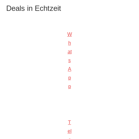
Deals in Echtzeit
W
h
at
s
A
p
p
T
el