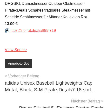
DRGSKL Damastmesser Outdoor Obstmesser
Pirate-;Deals Scharfes tragbares Steakmesser mit
Scheide Schälmesser für Männer Kollektion Rot
13.00 €
⏩️
https://s.pirat.deals/ff99f719
View Source
Angebote Bot
Beitragsnavigation
Vorheriger Beitrag
adidas Unisex Baseball Lightweights Cap
Metal, Black, S-M Pirate-De;als7.18 stαt…
Nächster Beitrag