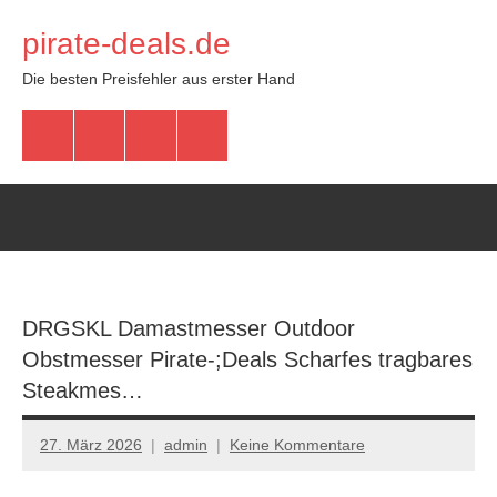
Zum
pirate-deals.de
Inhalt
springen
Die besten Preisfehler aus erster Hand
WhatsApp
Telegram
Discord
Facebook
DRGSKL Damastmesser Outdoor
Obstmesser Pirate-;Deals Scharfes tragbares
Steakmes…
27. März 2026
admin
Keine Kommentare