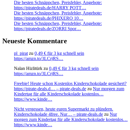
Die besten Schnäppchen, Preisfehler, Angebote:
https://piratedeals.de/HARRY POTT…
Die besten Schnäppchen, Preisfehler, Angebote:
https://piratedeals.de/PHIXERO 10…
Die besten Schnäppchen, Preisfehler, Angebote:
https://piratedeals.de/ZORRI Spor…
Neueste Kommentare
pl_pirat
zu
0,49 € für 3 kg schnell sein
https://amzn.to/3LCrjRS…
Nalan Hizlitürk
zu
0,49 € für 3 kg schnell sein
https://amzn.to/3LCrjRS…
Freebie! Heute schon Kostenlos Kinderschokolade gesichert?
https://pirate-deals.d… – pirate-deals.de
zu
Nur morgen zum
Kindertag für alle Kinderschokolade kostenlos…
https://www.kinde…
Nicht vergessen, heute euren Supermarkt zu plündern.
Kinderschokolade 4free. Nur… – pirate-deals.de
zu
Nur
morgen zum Kindertag für alle Kinderschokolade kostenlos…
https://www.kinde…