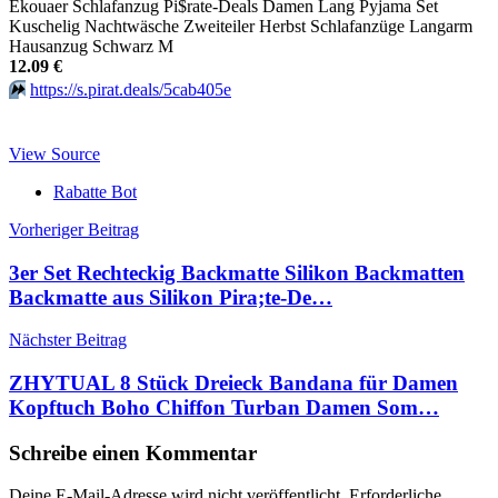
Ekouaer Schlafanzug Pi$rate-Deals Damen Lang Pyjama Set
Kuschelig Nachtwäsche Zweiteiler Herbst Schlafanzüge Langarm
Hausanzug Schwarz M
12.09 €
⏩️
https://s.pirat.deals/5cab405e
View Source
Rabatte Bot
Beitragsnavigation
Vorheriger Beitrag
3er Set Rechteckig Backmatte Silikon Backmatten
Backmatte aus Silikon Pira;te-De…
Nächster Beitrag
ZHYTUAL 8 Stück Dreieck Bandana für Damen
Kopftuch Boho Chiffon Turban Damen Som…
Schreibe einen Kommentar
Deine E-Mail-Adresse wird nicht veröffentlicht.
Erforderliche