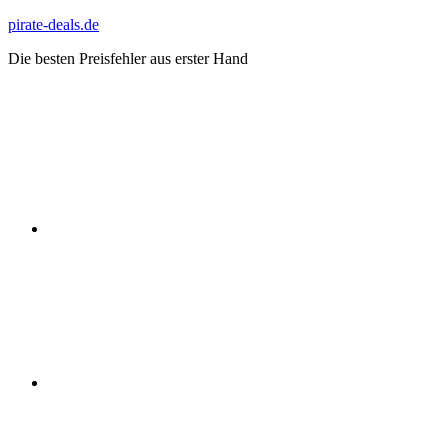
Zum
pirate-deals.de
Inhalt
Die besten Preisfehler aus erster Hand
springen
WhatsApp
Telegram
Discord