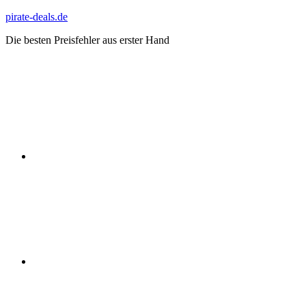
Zum
pirate-deals.de
Inhalt
Die besten Preisfehler aus erster Hand
springen
WhatsApp
Telegram
Discord