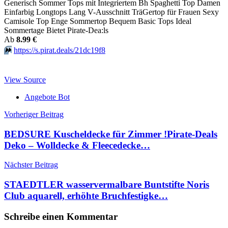
Generisch Sommer Tops mit Integriertem Bh Spaghetti Top Damen
Einfarbig Longtops Lang V-Ausschnitt TräGertop für Frauen Sexy
Camisole Top Enge Sommertop Bequem Basic Tops Ideal
Sommertage Bietet Pirate-Dea:ls
Аb
8.99 €
⏩️
https://s.pirat.deals/21dc19f8
View Source
Angebote Bot
Beitragsnavigation
Vorheriger Beitrag
BEDSURE Kuscheldecke für Zimmer !Pirate-Deals
Deko – Wolldecke & Fleecedecke…
Nächster Beitrag
STAEDTLER wasservermalbare Buntstifte Noris
Club aquarell, erhöhte Bruchfestigke…
Schreibe einen Kommentar