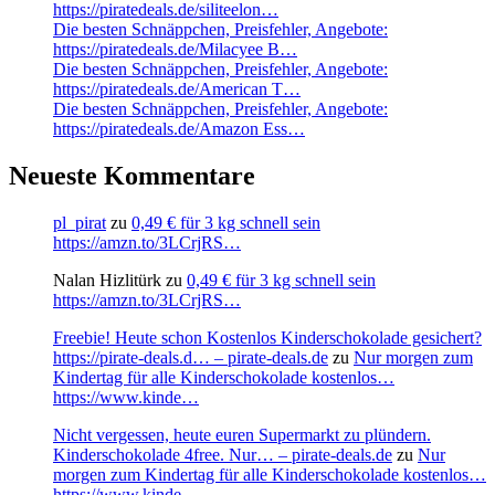
https://piratedeals.de/siliteelon…
Die besten Schnäppchen, Preisfehler, Angebote:
https://piratedeals.de/Milacyee B…
Die besten Schnäppchen, Preisfehler, Angebote:
https://piratedeals.de/American T…
Die besten Schnäppchen, Preisfehler, Angebote:
https://piratedeals.de/Amazon Ess…
Neueste Kommentare
pl_pirat
zu
0,49 € für 3 kg schnell sein
https://amzn.to/3LCrjRS…
Nalan Hizlitürk
zu
0,49 € für 3 kg schnell sein
https://amzn.to/3LCrjRS…
Freebie! Heute schon Kostenlos Kinderschokolade gesichert?
https://pirate-deals.d… – pirate-deals.de
zu
Nur morgen zum
Kindertag für alle Kinderschokolade kostenlos…
https://www.kinde…
Nicht vergessen, heute euren Supermarkt zu plündern.
Kinderschokolade 4free. Nur… – pirate-deals.de
zu
Nur
morgen zum Kindertag für alle Kinderschokolade kostenlos…
https://www.kinde…