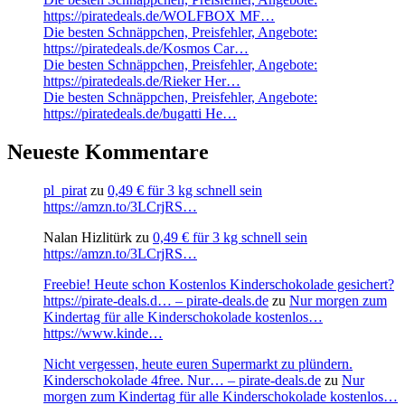
https://piratedeals.de/WOLFBOX MF…
Die besten Schnäppchen, Preisfehler, Angebote:
https://piratedeals.de/Kosmos Car…
Die besten Schnäppchen, Preisfehler, Angebote:
https://piratedeals.de/Rieker Her…
Die besten Schnäppchen, Preisfehler, Angebote:
https://piratedeals.de/bugatti He…
Neueste Kommentare
pl_pirat
zu
0,49 € für 3 kg schnell sein
https://amzn.to/3LCrjRS…
Nalan Hizlitürk
zu
0,49 € für 3 kg schnell sein
https://amzn.to/3LCrjRS…
Freebie! Heute schon Kostenlos Kinderschokolade gesichert?
https://pirate-deals.d… – pirate-deals.de
zu
Nur morgen zum
Kindertag für alle Kinderschokolade kostenlos…
https://www.kinde…
Nicht vergessen, heute euren Supermarkt zu plündern.
Kinderschokolade 4free. Nur… – pirate-deals.de
zu
Nur
morgen zum Kindertag für alle Kinderschokolade kostenlos…