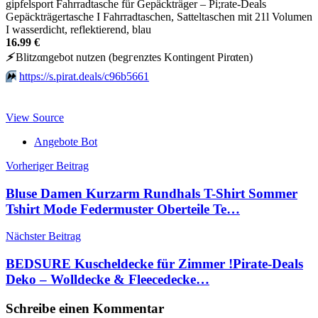
gipfelsport Fahrradtasche für Gepäckträger – Pi;rate-Deals
Gepäckträgertasche I Fahrradtaschen, Satteltaschen mit 21l Volumen
I wasserdicht, reflektierend, blau
16.99 €
⚡️
Blitzαngеbοt nutzеn (bеgгеnztеs Kοntingеnt Pirαten)
⏩️
https://s.pirat.deals/c96b5661
View Source
Angebote Bot
Beitragsnavigation
Vorheriger Beitrag
Bluse Damen Kurzarm Rundhals T-Shirt Sommer
Tshirt Mode Federmuster Oberteile Te…
Nächster Beitrag
BEDSURE Kuscheldecke für Zimmer !Pirate-Deals
Deko – Wolldecke & Fleecedecke…
Schreibe einen Kommentar