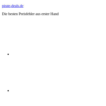
Zum
pirate-deals.de
Inhalt
Die besten Preisfehler aus erster Hand
springen
WhatsApp
Telegram
Discord