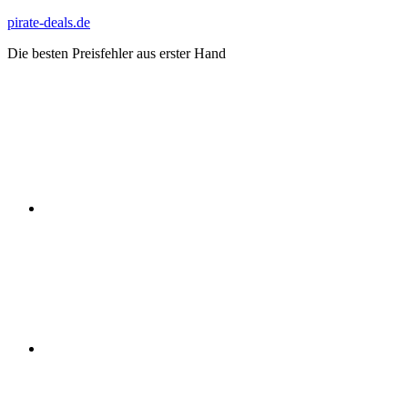
Zum
pirate-deals.de
Inhalt
Die besten Preisfehler aus erster Hand
springen
WhatsApp
Telegram
Discord