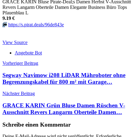
GRACE KARIN Bluse Pirate-Deal;s Damen Herbst V-Ausschnitt
Revers Langarm Oberteile Damen Elegante Business Büro Tops
Pfauenblau L
9.19 €
⏩️
https://s.pirat.deals/96de843e
View Source
Angebote Bot
Beitragsnavigation
Vorheriger Beitrag
Segway Navimow i208 LiDAR Mähroboter ohne
Begrenzungskabel für 800 m² mit Garage…
Nächster Beitrag
GRACE KARIN Grün Bluse Damen Rüschen V-
Ausschnitt Revers Langarm Oberteile Damen…
Schreibe einen Kommentar
Deine E-Mail-Adresse wird nicht veröffentlicht.
Erforderliche