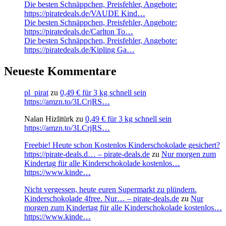
Die besten Schnäppchen, Preisfehler, Angebote:
https://piratedeals.de/VAUDE Kind…
Die besten Schnäppchen, Preisfehler, Angebote:
https://piratedeals.de/Carlton To…
Die besten Schnäppchen, Preisfehler, Angebote:
https://piratedeals.de/Kipling Ga…
Neueste Kommentare
pl_pirat
zu
0,49 € für 3 kg schnell sein
https://amzn.to/3LCrjRS…
Nalan Hizlitürk
zu
0,49 € für 3 kg schnell sein
https://amzn.to/3LCrjRS…
Freebie! Heute schon Kostenlos Kinderschokolade gesichert?
https://pirate-deals.d… – pirate-deals.de
zu
Nur morgen zum
Kindertag für alle Kinderschokolade kostenlos…
https://www.kinde…
Nicht vergessen, heute euren Supermarkt zu plündern.
Kinderschokolade 4free. Nur… – pirate-deals.de
zu
Nur
morgen zum Kindertag für alle Kinderschokolade kostenlos…
https://www.kinde…