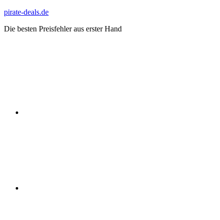
Zum
pirate-deals.de
Inhalt
Die besten Preisfehler aus erster Hand
springen
WhatsApp
Telegram
Discord