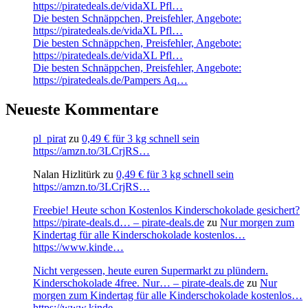
https://piratedeals.de/vidaXL Pfl…
Die besten Schnäppchen, Preisfehler, Angebote:
https://piratedeals.de/vidaXL Pfl…
Die besten Schnäppchen, Preisfehler, Angebote:
https://piratedeals.de/vidaXL Pfl…
Die besten Schnäppchen, Preisfehler, Angebote:
https://piratedeals.de/Pampers Aq…
Neueste Kommentare
pl_pirat
zu
0,49 € für 3 kg schnell sein
https://amzn.to/3LCrjRS…
Nalan Hizlitürk
zu
0,49 € für 3 kg schnell sein
https://amzn.to/3LCrjRS…
Freebie! Heute schon Kostenlos Kinderschokolade gesichert?
https://pirate-deals.d… – pirate-deals.de
zu
Nur morgen zum
Kindertag für alle Kinderschokolade kostenlos…
https://www.kinde…
Nicht vergessen, heute euren Supermarkt zu plündern.
Kinderschokolade 4free. Nur… – pirate-deals.de
zu
Nur
morgen zum Kindertag für alle Kinderschokolade kostenlos…
https://www.kinde…