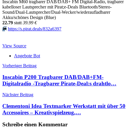
Inscabin M60 tragbarer DAB/DAB+ FM Digital-Radio, tragbarer
kabelloser Lautsprecher mit Pirat;e-Deals Bluetooth/Stereo-
Sound/Dual-Lautsprecher/Dual-Wecker/wiederaufladbarer
Akku/schönes Design (Blue)
22.79
stαtt
39.99 €
⏩️
https://s.pirat.deals/832a6397
View Source
Angebote Bot
Beitragsnavigation
Vorheriger Beitrag
Inscabin P200 Tragbarer DAB/DAB+FM-
Digitalradio -Tragbarer Pirate-Deal:s drahtlo…
Nächster Beitrag
Clementoni Idea Textmarker Werkstatt mit über 50
Accessoires – Kreativspielzeug,…
Schreibe einen Kommentar