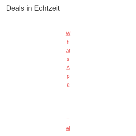
Deals in Echtzeit
W
h
at
s
A
p
p
T
el