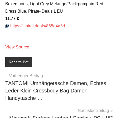
Boxershorts, Light Grey Melange/Pack:pompain Red –
Dress Blue, Pirate-;Deals L EU
11.77 €
⏩️
https://s.pirat.deals/865a4a3d
View Source
Rabatte Bot
Beitragsnavigation
Vorheriger Beitrag
TANTOMI Umhängetasche Damen, Echtes
Leder Klein Crossbody Bag Damen
Handytasche …
Nächster Beitrag