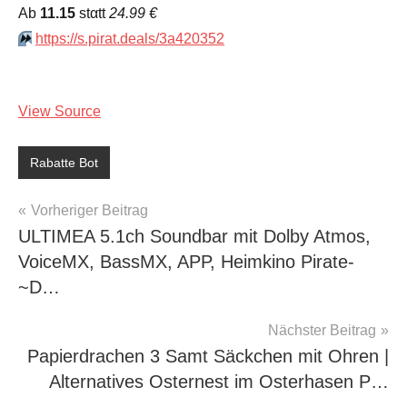
Аb
11.15
stαtt
24.99 €
⏩️
https://s.pirat.deals/3a420352
View Source
Rabatte Bot
Beitragsnavigation
Vorheriger Beitrag
ULTIMEA 5.1ch Soundbar mit Dolby Atmos,
VoiceMX, BassMX, APP, Heimkino Pirate-
~D…
Nächster Beitrag
Papierdrachen 3 Samt Säckchen mit Ohren |
Alternatives Osternest im Osterhasen P…