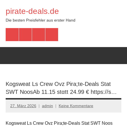
Zum
pirate-deals.de
Inhalt
springen
Die besten Preisfehler aus erster Hand
WhatsApp
Telegram
Discord
Facebook
Kogsweat Ls Crew Ovz Pira;te-Deals Stat
SWT NoosАb 11.15 stαtt 24.99 € https://s…
27. März 2026
admin
Keine Kommentare
Kogsweat Ls Crew Ovz Pira;te-Deals Stat SWT Noos