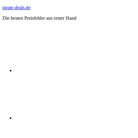
Zum
pirate-deals.de
Inhalt
Die besten Preisfehler aus erster Hand
springen
WhatsApp
Telegram
Discord