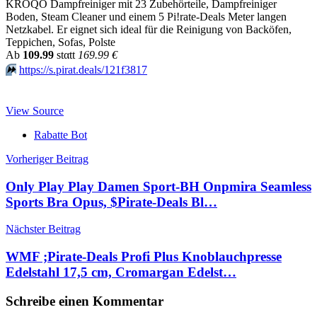
KROQO Dampfreiniger mit 23 Zubehörteile, Dampfreiniger
Boden, Steam Cleaner und einem 5 Pi!rate-Deals Meter langen
Netzkabel. Er eignet sich ideal für die Reinigung von Backöfen,
Teppichen, Sofas, Polste
Аb
109.99
stαtt
169.99 €
⏩️
https://s.pirat.deals/121f3817
View Source
Rabatte Bot
Beitragsnavigation
Vorheriger Beitrag
Only Play Play Damen Sport-BH Onpmira Seamless
Sports Bra Opus, $Pirate-Deals Bl…
Nächster Beitrag
WMF ;Pirate-Deals Profi Plus Knoblauchpresse
Edelstahl 17,5 cm, Cromargan Edelst…
Schreibe einen Kommentar