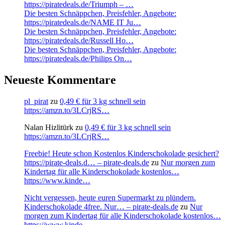
https://piratedeals.de/Triumph – …
Die besten Schnäppchen, Preisfehler, Angebote:
https://piratedeals.de/NAME IT Ju…
Die besten Schnäppchen, Preisfehler, Angebote:
https://piratedeals.de/Russell Ho…
Die besten Schnäppchen, Preisfehler, Angebote:
https://piratedeals.de/Philips On…
Neueste Kommentare
pl_pirat
zu
0,49 € für 3 kg schnell sein
https://amzn.to/3LCrjRS…
Nalan Hizlitürk
zu
0,49 € für 3 kg schnell sein
https://amzn.to/3LCrjRS…
Freebie! Heute schon Kostenlos Kinderschokolade gesichert?
https://pirate-deals.d… – pirate-deals.de
zu
Nur morgen zum
Kindertag für alle Kinderschokolade kostenlos…
https://www.kinde…
Nicht vergessen, heute euren Supermarkt zu plündern.
Kinderschokolade 4free. Nur… – pirate-deals.de
zu
Nur
morgen zum Kindertag für alle Kinderschokolade kostenlos…
https://www.kinde…