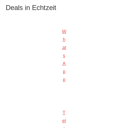
Deals in Echtzeit
W
h
at
s
A
p
p
T
el