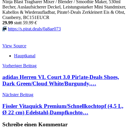
Ninja Blast Tragbarer Mixer / Blender / Smoothie Maker, 530ml
Becher, Auslaufsicherer Deckel, Leistungsstarker Mini Standmixer,
Kabellos & Wiederaufladbar, Pirate!-Deals Zerkleinert Eis & Obst,
Cranberry, BC151EUCR
29.99
stαtt
59.99 €
⏩️
https://s.pirat.deals/0a8ae073
View Source
Hauptkanal
Beitragsnavigation
Vorheriger Beitrag
adidas Herren VL Court 3.0 Pir!ate-Deals Shoes,
Dark Green/Cloud White/Burgundy,…
Nächster Beitrag
Fissler Vitaquick Premium/Schnellkochtopf (4,5 L,
Ø 22 cm) Edelstahl-Dampfkochto…
Schreibe einen Kommentar