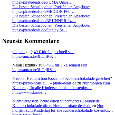
https://piratedeals.de/PUMA Unise…
Die besten Schnäppchen, Preisfehler, Angebote:
https://piratedeals.de/MEDION P66…
Die besten Schnäppchen, Preisfehler, Angebote:
https://piratedeals.de/BRUNNER 04…
Die besten Schnäppchen, Preisfehler, Angebote:
https://piratedeals.de/Step by St…
Neueste Kommentare
pl_pirat
zu
0,49 € für 3 kg schnell sein
https://amzn.to/3LCrjRS…
Nalan Hizlitürk
zu
0,49 € für 3 kg schnell sein
https://amzn.to/3LCrjRS…
Freebie! Heute schon Kostenlos Kinderschokolade gesichert?
https://pirate-deals.d… – pirate-deals.de
zu
Nur morgen zum
Kindertag für alle Kinderschokolade kostenlos…
https://www.kinde…
Nicht vergessen, heute euren Supermarkt zu plündern.
Kinderschokolade 4free. Nur… – pirate-deals.de
zu
Nur
morgen zum Kindertag für alle Kinderschokolade kostenlos…
https://www.kinde…