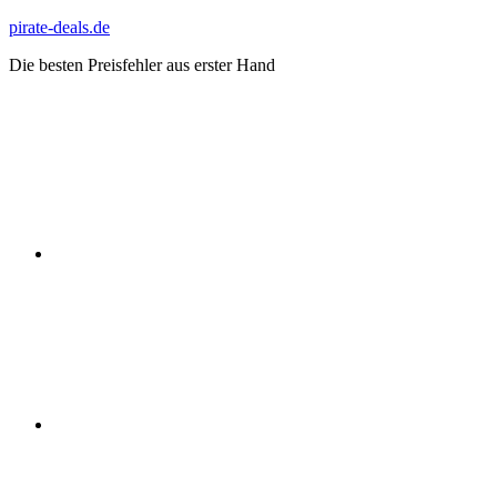
Zum
pirate-deals.de
Inhalt
Die besten Preisfehler aus erster Hand
springen
WhatsApp
Telegram
Discord