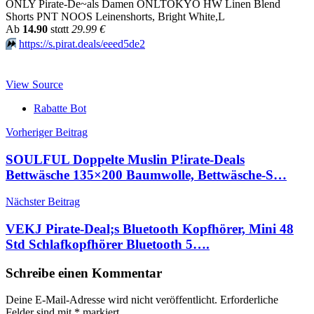
ONLY Pirate-De~als Damen ONLTOKYO HW Linen Blend
Shorts PNT NOOS Leinenshorts, Bright White,L
Аb
14.90
stαtt
29.99 €
⏩️
https://s.pirat.deals/eeed5de2
View Source
Rabatte Bot
Beitragsnavigation
Vorheriger Beitrag
SOULFUL Doppelte Muslin P!irate-Deals
Bettwäsche 135×200 Baumwolle, Bettwäsche-S…
Nächster Beitrag
VEKJ Pirate-Deal;s Bluetooth Kopfhörer, Mini 48
Std Schlafkopfhörer Bluetooth 5….
Schreibe einen Kommentar
Deine E-Mail-Adresse wird nicht veröffentlicht.
Erforderliche
Felder sind mit
*
markiert