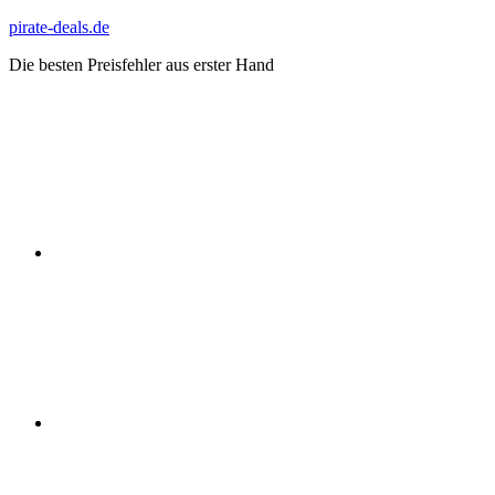
Zum
pirate-deals.de
Inhalt
Die besten Preisfehler aus erster Hand
springen
WhatsApp
Telegram
Discord