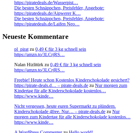
https://piratedeals.de/Wasserpist…
Die besten Schnäppchen, Preisfehler, Angebote:
https://piratedeals.de/Aipwerer K…
Die besten Schnäppchen, Preisfehler, Angebote:
https://piratedeals.de/Laifen Neo…
Neueste Kommentare
pl_pirat
zu
0,49 € für 3 kg schnell sein
https://amzn.to/3LCrjRS…
Nalan Hizlitürk
zu
0,49 € für 3 kg schnell sein
https://amzn.to/3LCrjRS…
Freebie! Heute schon Kostenlos Kinderschokolade gesichert?
https://pirate-deals.d… – pirate-deals.de
zu
Nur morgen zum
Kindertag für alle Kinderschokolade kostenlos…
https://www.kinde…
Nicht vergessen, heute euren Supermarkt zu plündern.
Kinderschokolade 4free. Nur… – pirate-deals.de
zu
Nur
morgen zum Kindertag für alle Kinderschokolade kostenlos…
https://www.kinde…
A WordPress Commenter
zu
Hello world!