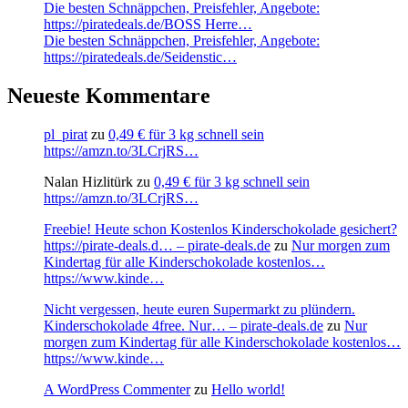
Die besten Schnäppchen, Preisfehler, Angebote:
https://piratedeals.de/BOSS Herre…
Die besten Schnäppchen, Preisfehler, Angebote:
https://piratedeals.de/Seidenstic…
Neueste Kommentare
pl_pirat
zu
0,49 € für 3 kg schnell sein
https://amzn.to/3LCrjRS…
Nalan Hizlitürk
zu
0,49 € für 3 kg schnell sein
https://amzn.to/3LCrjRS…
Freebie! Heute schon Kostenlos Kinderschokolade gesichert?
https://pirate-deals.d… – pirate-deals.de
zu
Nur morgen zum
Kindertag für alle Kinderschokolade kostenlos…
https://www.kinde…
Nicht vergessen, heute euren Supermarkt zu plündern.
Kinderschokolade 4free. Nur… – pirate-deals.de
zu
Nur
morgen zum Kindertag für alle Kinderschokolade kostenlos…
https://www.kinde…
A WordPress Commenter
zu
Hello world!