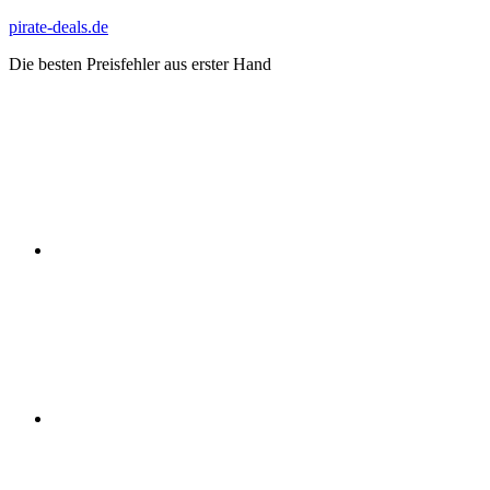
Zum
pirate-deals.de
Inhalt
Die besten Preisfehler aus erster Hand
springen
WhatsApp
Telegram
Discord