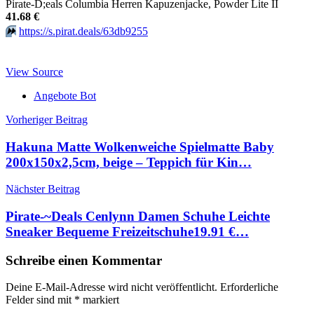
Pirate-D;eals Columbia Herren Kapuzenjacke, Powder Lite II
41.68 €
⏩️
https://s.pirat.deals/63db9255
View Source
Angebote Bot
Beitragsnavigation
Vorheriger Beitrag
Hakuna Matte Wolkenweiche Spielmatte Baby
200x150x2,5cm, beige – Teppich für Kin…
Nächster Beitrag
Pirate-~Deals Cenlynn Damen Schuhe Leichte
Sneaker Bequeme Freizeitschuhe19.91 €…
Schreibe einen Kommentar
Deine E-Mail-Adresse wird nicht veröffentlicht.
Erforderliche
Felder sind mit
*
markiert