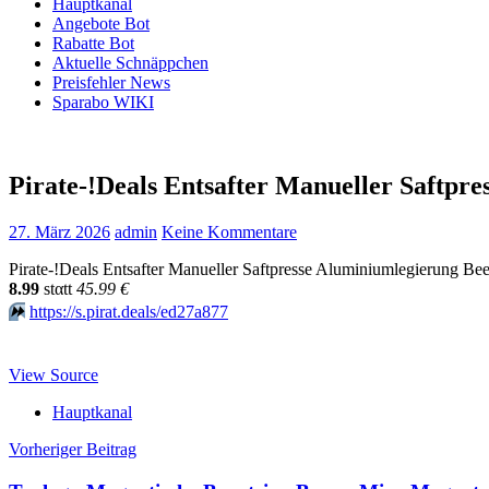
Hauptkanal
Angebote Bot
Rabatte Bot
Aktuelle Schnäppchen
Preisfehler News
Sparabo WIKI
Pirate-!Deals Entsafter Manueller Saftp
27. März 2026
admin
Keine Kommentare
Pirate-!Deals Entsafter Manueller Saftpresse Aluminiumlegierung B
8.99
stαtt
45.99 €
⏩️
https://s.pirat.deals/ed27a877
View Source
Hauptkanal
Beitragsnavigation
Vorheriger Beitrag