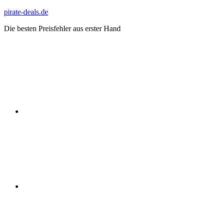
Zum
pirate-deals.de
Inhalt
Die besten Preisfehler aus erster Hand
springen
WhatsApp
Telegram
Discord