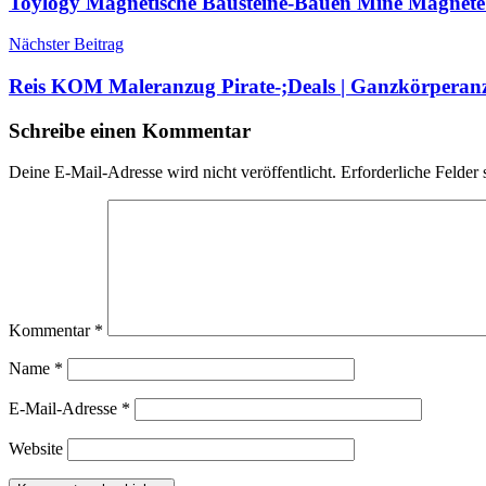
Toylogy Magnetische Bausteine-Bauen Mine Magnete 
Nächster Beitrag
Reis KOM Maleranzug Pirate-;Deals | Ganzkörperanz
Schreibe einen Kommentar
Deine E-Mail-Adresse wird nicht veröffentlicht.
Erforderliche Felder 
Kommentar
*
Name
*
E-Mail-Adresse
*
Website