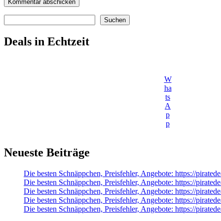
Suchen
Suchen
Deals in Echtzeit
W
ha
ts
A
p
p
Neueste Beiträge
Die besten Schnäppchen, Preisfehler, Angebote: https://pir
Die besten Schnäppchen, Preisfehler, Angebote: https://pirated
Die besten Schnäppchen, Preisfehler, Angebote: https://pirate
Die besten Schnäppchen, Preisfehler, Angebote: https://pira
Die besten Schnäppchen, Preisfehler, Angebote: https://piratede