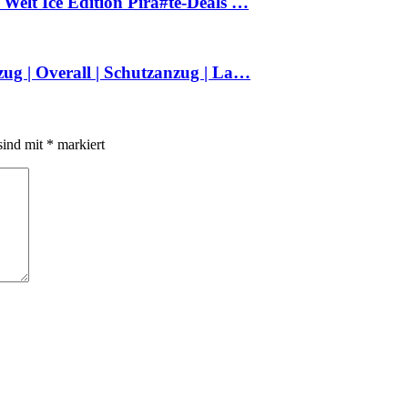
Welt Ice Edition Pira#te-Deals …
ug | Overall | Schutzanzug | La…
sind mit
*
markiert