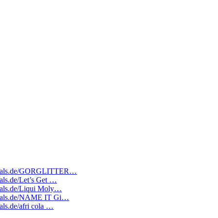
atedeals.de/GORGLITTER…
eals.de/Let’s Get …
deals.de/Liqui Moly…
tedeals.de/NAME IT Gi…
als.de/afri cola …