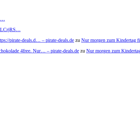
RS…
to/3LCrjRS…
s://pirate-deals.d… – pirate-deals.de
zu
Nur morgen zum Kindertag f
chokolade 4free. Nur… – pirate-deals.de
zu
Nur morgen zum Kindertag