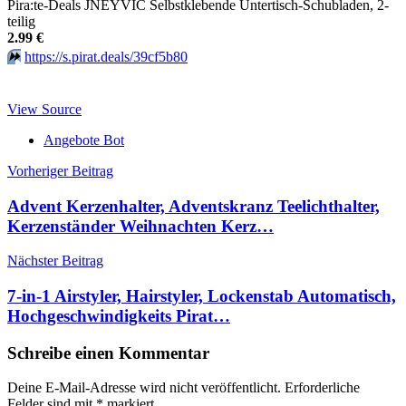
Pira:te-Deals JNEYVIC Selbstklebende Untertisch-Schubladen, 2-
teilig
2.99 €
⏩️
https://s.pirat.deals/39cf5b80
View Source
Angebote Bot
Beitragsnavigation
Vorheriger Beitrag
Advent Kerzenhalter, Adventskranz Teelichthalter,
Kerzenständer Weihnachten Kerz…
Nächster Beitrag
7-in-1 Airstyler, Hairstyler, Lockenstab Automatisch,
Hochgeschwindigkeits Pirat…
Schreibe einen Kommentar
Deine E-Mail-Adresse wird nicht veröffentlicht.
Erforderliche
Felder sind mit
*
markiert