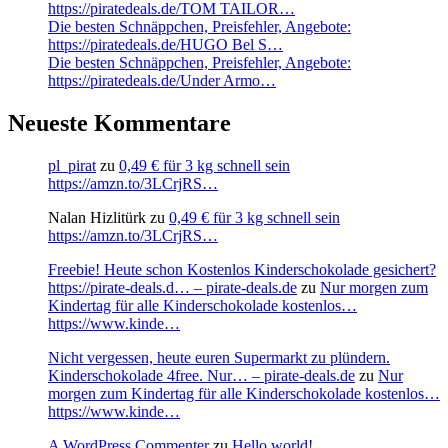
https://piratedeals.de/TOM TAILOR…
Die besten Schnäppchen, Preisfehler, Angebote:
https://piratedeals.de/HUGO Bel S…
Die besten Schnäppchen, Preisfehler, Angebote:
https://piratedeals.de/Under Armo…
Neueste Kommentare
pl_pirat
zu
0,49 € für 3 kg schnell sein
https://amzn.to/3LCrjRS…
Nalan Hizlitürk
zu
0,49 € für 3 kg schnell sein
https://amzn.to/3LCrjRS…
Freebie! Heute schon Kostenlos Kinderschokolade gesichert?
https://pirate-deals.d… – pirate-deals.de
zu
Nur morgen zum
Kindertag für alle Kinderschokolade kostenlos…
https://www.kinde…
Nicht vergessen, heute euren Supermarkt zu plündern.
Kinderschokolade 4free. Nur… – pirate-deals.de
zu
Nur
morgen zum Kindertag für alle Kinderschokolade kostenlos…
https://www.kinde…
A WordPress Commenter
zu
Hello world!