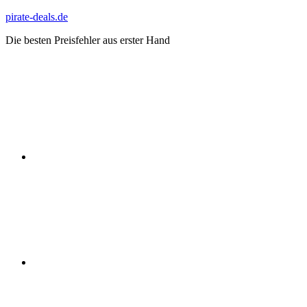
Zum
pirate-deals.de
Inhalt
Die besten Preisfehler aus erster Hand
springen
WhatsApp
Telegram
Discord