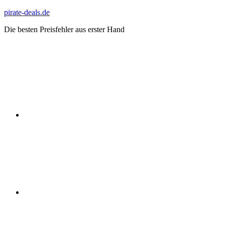
Zum
pirate-deals.de
Inhalt
Die besten Preisfehler aus erster Hand
springen
WhatsApp
Telegram
Discord