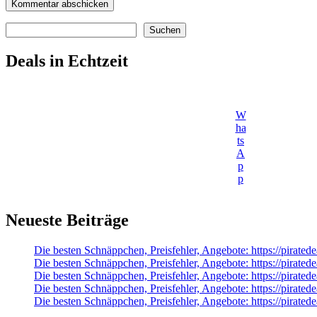
Suchen
Suchen
Deals in Echtzeit
W
ha
ts
A
p
p
Neueste Beiträge
Die besten Schnäppchen, Preisfehler, Angebote: https://pirate
Die besten Schnäppchen, Preisfehler, Angebote: https://pirate
Die besten Schnäppchen, Preisfehler, Angebote: https://pirate
Die besten Schnäppchen, Preisfehler, Angebote: https://pirat
Die besten Schnäppchen, Preisfehler, Angebote: https://pirate