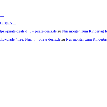
RS…
to/3LCrjRS…
s://pirate-deals.d… – pirate-deals.de
zu
Nur morgen zum Kindertag f
chokolade 4free. Nur… – pirate-deals.de
zu
Nur morgen zum Kindertag