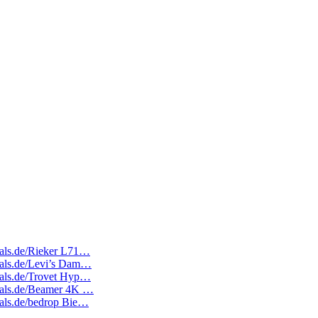
deals.de/Rieker L71…
deals.de/Levi’s Dam…
deals.de/Trovet Hyp…
edeals.de/Beamer 4K …
deals.de/bedrop Bie…