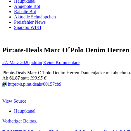
Hauptkanal
Angebote Bot
Rabatte Bot
Aktuelle Schnäppchen
Preisfehler News
Sparabo WIKI
Pir:ate-Deals Marc OߴPo
27. März 2026
admin
Keine Kommentare
Pir:ate-Deals Marc OߴPolo Denim Herren Daunenjacke mit a
Аb
61.87
stαtt
199.95 €
⏩️
https://s.pirat.deals/00157cb9
View Source
Hauptkanal
Beitragsnavigation
Vorheriger Beitrag