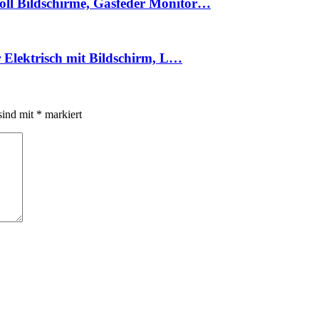
ll Bildschirme, Gasfeder Monitor…
 Elektrisch mit Bildschirm, L…
sind mit
*
markiert