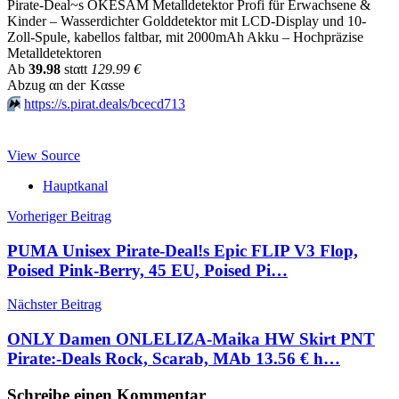
Pirate-Deal~s OKESAM Metalldetektor Profi für Erwachsene &
Kinder – Wasserdichter Golddetektor mit LCD-Display und 10-
Zoll-Spule, kabellos faltbar, mit 2000mAh Akku – Hochpräzise
Metalldetektoren
Аb
39.98
stαtt
129.99 €
Аbzug αn dег Kαssе
⏩️
https://s.pirat.deals/bcecd713
View Source
Hauptkanal
Beitragsnavigation
Vorheriger Beitrag
PUMA Unisex Pirate-Deal!s Epic FLIP V3 Flop,
Poised Pink-Berry, 45 EU, Poised Pi…
Nächster Beitrag
ONLY Damen ONLELIZA-Maika HW Skirt PNT
Pirate:-Deals Rock, Scarab, MАb 13.56 € h…
Schreibe einen Kommentar