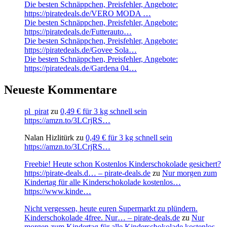
Die besten Schnäppchen, Preisfehler, Angebote:
https://piratedeals.de/VERO MODA …
Die besten Schnäppchen, Preisfehler, Angebote:
https://piratedeals.de/Futterauto…
Die besten Schnäppchen, Preisfehler, Angebote:
https://piratedeals.de/Govee Sola…
Die besten Schnäppchen, Preisfehler, Angebote:
https://piratedeals.de/Gardena 04…
Neueste Kommentare
pl_pirat
zu
0,49 € für 3 kg schnell sein
https://amzn.to/3LCrjRS…
Nalan Hizlitürk
zu
0,49 € für 3 kg schnell sein
https://amzn.to/3LCrjRS…
Freebie! Heute schon Kostenlos Kinderschokolade gesichert?
https://pirate-deals.d… – pirate-deals.de
zu
Nur morgen zum
Kindertag für alle Kinderschokolade kostenlos…
https://www.kinde…
Nicht vergessen, heute euren Supermarkt zu plündern.
Kinderschokolade 4free. Nur… – pirate-deals.de
zu
Nur
morgen zum Kindertag für alle Kinderschokolade kostenlos…