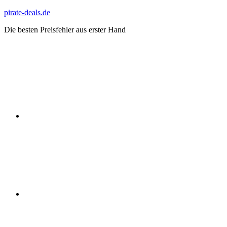
Zum
pirate-deals.de
Inhalt
Die besten Preisfehler aus erster Hand
springen
WhatsApp
Telegram
Discord