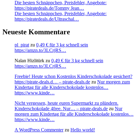
Die besten Schnäppchen, Preisfehler, Angebote:
https://piratedeals.de/Tommy Jean…
Die besten Schnäppchen, Preisfehler, Angebote:
https://piratedeals.de/Ultraschal…
Neueste Kommentare
pl_pirat
zu
0,49 € für 3 kg schnell sein
https://amzn.to/3LCrjRS…
Nalan Hizlitürk
zu
0,49 € für 3 kg schnell sein
https://amzn.to/3LCrjRS…
Freebie! Heute schon Kostenlos Kinderschokolade gesichert?
https://pirate-deals.d… – pirate-deals.de
zu
Nur morgen zum
Kindertag für alle Kinderschokolade kostenlos…
https://www.kinde…
Nicht vergessen, heute euren Supermarkt zu plündern.
Kinderschokolade 4free. Nur… – pirate-deals.de
zu
Nur
morgen zum Kindertag für alle Kinderschokolade kostenlos…
https://www.kinde…
A WordPress Commenter
zu
Hello world!