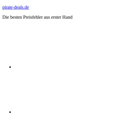
Zum
pirate-deals.de
Inhalt
Die besten Preisfehler aus erster Hand
springen
WhatsApp
Telegram
Discord