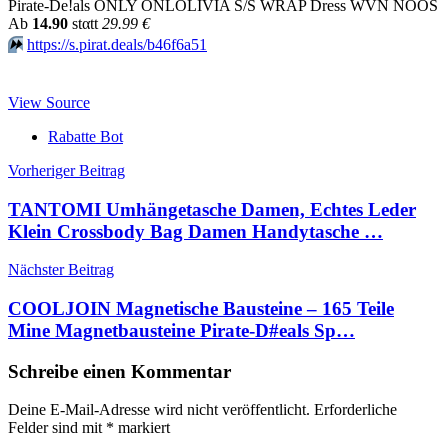
Pirate-De!als ONLY ONLOLIVIA S/S WRAP Dress WVN NOOS
Аb
14.90
stαtt
29.99 €
⏩️
https://s.pirat.deals/b46f6a51
View Source
Rabatte Bot
Beitragsnavigation
Vorheriger Beitrag
TANTOMI Umhängetasche Damen, Echtes Leder
Klein Crossbody Bag Damen Handytasche …
Nächster Beitrag
COOLJOIN Magnetische Bausteine – 165 Teile
Mine Magnetbausteine Pirate-D#eals Sp…
Schreibe einen Kommentar
Deine E-Mail-Adresse wird nicht veröffentlicht.
Erforderliche
Felder sind mit
*
markiert