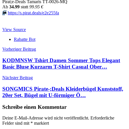
Pirat;e-Deals Tamaris TT-0026-MQ
Аb
34.99
stαtt
99.95 €
⏩️
https://s.pirat.deals/e2e255fa
View Source
Rabatte Bot
Beitragsnavigation
Vorheriger Beitrag
KODMNSW Tshirt Damen Sommer Tops Elegant
Basic Bluse Kurzarm T-Shirt Casual Ober…
Nächster Beitrag
SONGMICS Pirate-;Deals Kleiderbügel Kunststoff,
20er Set, Bügel mit U-förmiger Ö…
Schreibe einen Kommentar
Deine E-Mail-Adresse wird nicht veröffentlicht.
Erforderliche
Felder sind mit
*
markiert