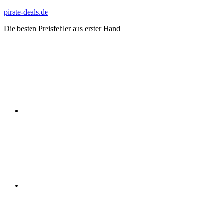
Zum
pirate-deals.de
Inhalt
Die besten Preisfehler aus erster Hand
springen
WhatsApp
Telegram
Discord