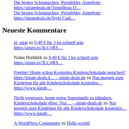
Die besten Schnäppchen, Preisfehler, Angebote:
https://piratedeals.de/TempBeau D…
Die besten Schnäppchen, Preisfehler, Angebote:
https://piratedeals.de/Style Cadi…
Neueste Kommentare
pl_pirat
zu
0,49 € für 3 kg schnell sein
https://amzn.to/3LCrjRS…
Nalan Hizlitürk
zu
0,49 € für 3 kg schnell sein
https://amzn.to/3LCrjRS…
Freebie! Heute schon Kostenlos Kinderschokolade gesichert?
https://pirate-deals.d… – pirate-deals.de
zu
Nur morgen zum
Kindertag für alle Kinderschokolade kostenlos…
https://www.kinde…
Nicht vergessen, heute euren Supermarkt zu plündern.
Kinderschokolade 4free. Nur… – pirate-deals.de
zu
Nur
morgen zum Kindertag für alle Kinderschokolade kostenlos…
https://www.kinde…
A WordPress Commenter
zu
Hello world!