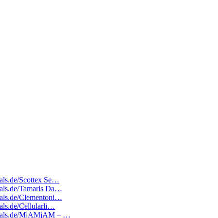
eals.de/Scottex Se…
deals.de/Tamaris Da…
deals.de/Clementoni…
als.de/Cellularli…
tedeals.de/MjAMjAM – …