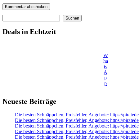
Suchen
Suchen
Deals in Echtzeit
W
ha
ts
A
p
p
Neueste Beiträge
Die besten Schnäppchen, Preisfehler, Angebote: https://pirated
Die besten Schnäppchen, Preisfehler, Angebote: https://pirate
Die besten Schnäppchen, Preisfehler, Angebote: https://pirate
Die besten Schnäppchen, Preisfehler, Angebote: https://piratede
Die besten Schnäppchen, Preisfehler, Angebote: https://pira