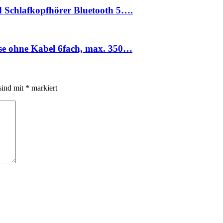
d Schlafkopfhörer Bluetooth 5….
ose ohne Kabel 6fach, max. 350…
sind mit
*
markiert