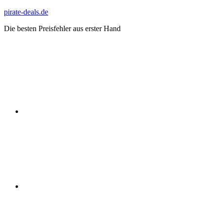
Zum
pirate-deals.de
Inhalt
Die besten Preisfehler aus erster Hand
springen
WhatsApp
Telegram
Discord