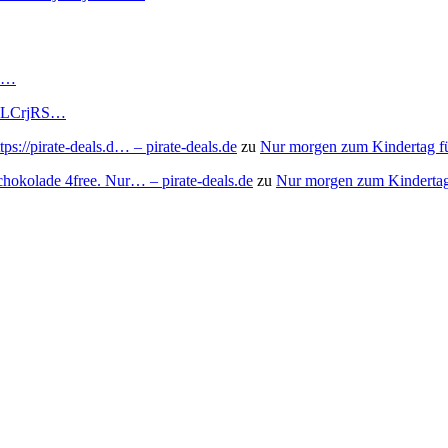
RS…
to/3LCrjRS…
s://pirate-deals.d… – pirate-deals.de
zu
Nur morgen zum Kindertag f
chokolade 4free. Nur… – pirate-deals.de
zu
Nur morgen zum Kindertag