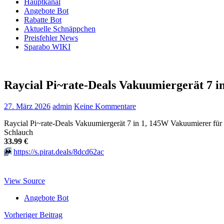
Hauptkanal
Angebote Bot
Rabatte Bot
Aktuelle Schnäppchen
Preisfehler News
Sparabo WIKI
Raycial Pi~rate-Deals Vakuumiergerät 7 i
27. März 2026
admin
Keine Kommentare
Raycial Pi~rate-Deals Vakuumiergerät 7 in 1, 145W Vakuumierer für 
Schlauch
33.99 €
⏩️
https://s.pirat.deals/8dcd62ac
View Source
Angebote Bot
Beitragsnavigation
Vorheriger Beitrag