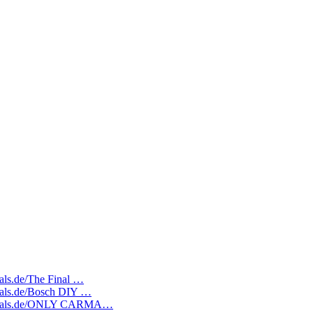
eals.de/The Final …
deals.de/Bosch DIY …
ratedeals.de/ONLY CARMA…