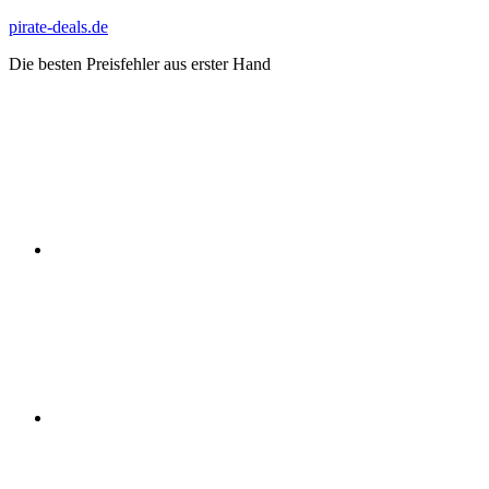
Zum
pirate-deals.de
Inhalt
Die besten Preisfehler aus erster Hand
springen
WhatsApp
Telegram
Discord