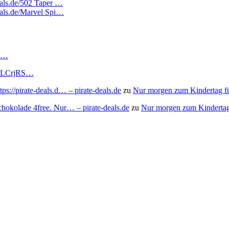
deals.de/502 Taper …
deals.de/Marvel Spi…
RS…
to/3LCrjRS…
s://pirate-deals.d… – pirate-deals.de
zu
Nur morgen zum Kindertag f
chokolade 4free. Nur… – pirate-deals.de
zu
Nur morgen zum Kindertag