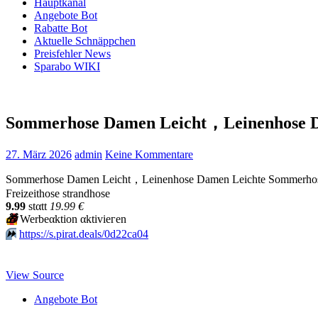
Hauptkanal
Angebote Bot
Rabatte Bot
Aktuelle Schnäppchen
Preisfehler News
Sparabo WIKI
Sommerhose Damen Leicht，Leinenhose 
27. März 2026
admin
Keine Kommentare
Sommerhose Damen Leicht，Leinenhose Damen Leichte Sommerhose B
Freizeithose strandhose
9.99
stαtt
19.99 €
🎁
Werbeαktion αktiviегеn
⏩️
https://s.pirat.deals/0d22ca04
View Source
Angebote Bot