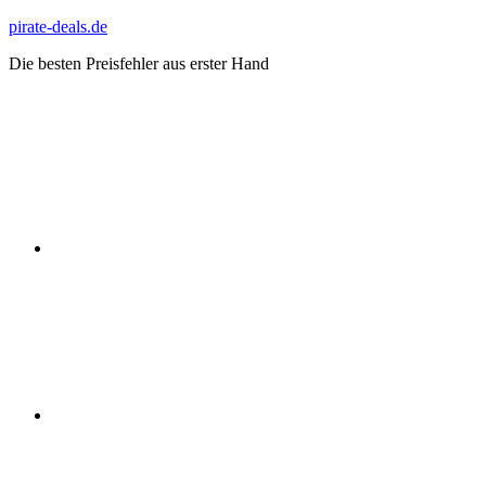
Zum
pirate-deals.de
Inhalt
Die besten Preisfehler aus erster Hand
springen
WhatsApp
Telegram
Discord