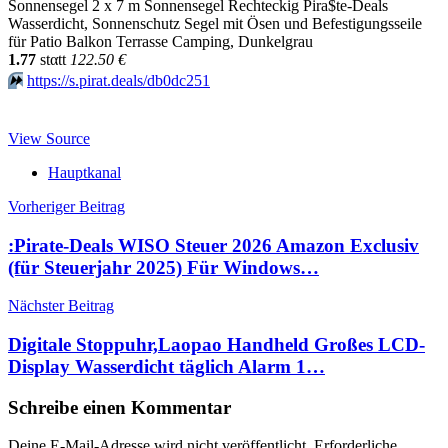
Sonnensegel 2 x 7 m Sonnensegel Rechteckig Pira$te-Deals
Wasserdicht, Sonnenschutz Segel mit Ösen und Befestigungsseile
für Patio Balkon Terrasse Camping, Dunkelgrau
1.77
stαtt
122.50 €
⏩️
https://s.pirat.deals/db0dc251
View Source
Hauptkanal
Beitragsnavigation
Vorheriger Beitrag
:Pirate-Deals WISO Steuer 2026 Amazon Exclusiv
(für Steuerjahr 2025) Für Windows…
Nächster Beitrag
Digitale Stoppuhr,Laopao Handheld Großes LCD-
Display Wasserdicht täglich Alarm 1…
Schreibe einen Kommentar
Deine E-Mail-Adresse wird nicht veröffentlicht.
Erforderliche