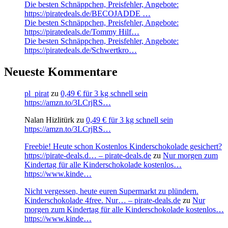
Die besten Schnäppchen, Preisfehler, Angebote:
https://piratedeals.de/BECOJADDE …
Die besten Schnäppchen, Preisfehler, Angebote:
https://piratedeals.de/Tommy Hilf…
Die besten Schnäppchen, Preisfehler, Angebote:
https://piratedeals.de/Schwertkro…
Neueste Kommentare
pl_pirat
zu
0,49 € für 3 kg schnell sein
https://amzn.to/3LCrjRS…
Nalan Hizlitürk
zu
0,49 € für 3 kg schnell sein
https://amzn.to/3LCrjRS…
Freebie! Heute schon Kostenlos Kinderschokolade gesichert?
https://pirate-deals.d… – pirate-deals.de
zu
Nur morgen zum
Kindertag für alle Kinderschokolade kostenlos…
https://www.kinde…
Nicht vergessen, heute euren Supermarkt zu plündern.
Kinderschokolade 4free. Nur… – pirate-deals.de
zu
Nur
morgen zum Kindertag für alle Kinderschokolade kostenlos…
https://www.kinde…