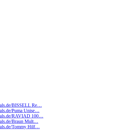
edeals.de/BISSELL Re…
edeals.de/Puma Unise…
tedeals.de/RAVIAD 100…
deals.de/Braun Mult…
edeals.de/Tommy Hilf…