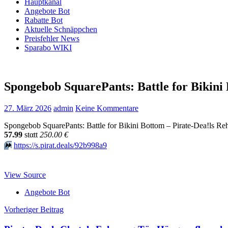
Hauptkanal
Angebote Bot
Rabatte Bot
Aktuelle Schnäppchen
Preisfehler News
Sparabo WIKI
Spongebob SquarePants: Battle for Bikini
27. März 2026
admin
Keine Kommentare
Spongebob SquarePants: Battle for Bikini Bottom – Pirate-Dea!ls R
57.99
stαtt
250.00 €
⏩️
https://s.pirat.deals/92b998a9
View Source
Angebote Bot
Beitragsnavigation
Vorheriger Beitrag