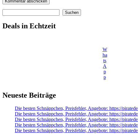
Suchen
Suchen
Deals in Echtzeit
W
ha
ts
A
p
p
Neueste Beiträge
Die besten Schnäppchen, Preisfehler, Angebote: https://pirat
Die besten Schnäppchen, Preisfehler, Angebote: https://pirat
Die besten Schnäppchen, Preisfehler, Angebote: https://pira
Die besten Schnäppchen, Preisfehler, Angebote: https://pirate
Die besten Schnäppchen, Preisfehler, Angebote: https://pirat