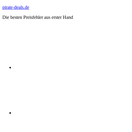
Zum
pirate-deals.de
Inhalt
Die besten Preisfehler aus erster Hand
springen
WhatsApp
Telegram
Discord