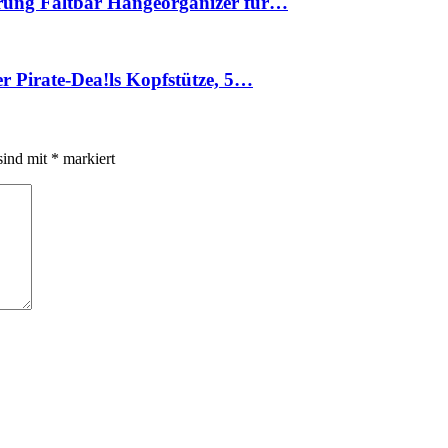
hrung Faltbar Hängeorganizer für…
r Pirate-Dea!ls Kopfstütze, 5…
sind mit
*
markiert