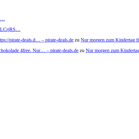
RS…
to/3LCrjRS…
s://pirate-deals.d… – pirate-deals.de
zu
Nur morgen zum Kindertag f
chokolade 4free. Nur… – pirate-deals.de
zu
Nur morgen zum Kindertag