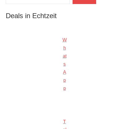
Deals in Echtzeit
W
h
at
s
A
p
p
T