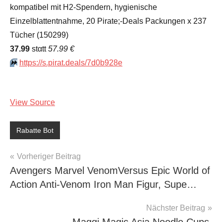
kompatibel mit H2-Spendern, hygienische
Einzelblattentnahme, 20 Pirate;-Deals Packungen x 237
Tücher (150299)
37.99
stαtt
57.99 €
⏩️
https://s.pirat.deals/7d0b928e
View Source
Rabatte Bot
Beitragsnavigation
Vorheriger Beitrag
Avengers Marvel VenomVersus Epic World of
Action Anti-Venom Iron Man Figur, Supe…
Nächster Beitrag