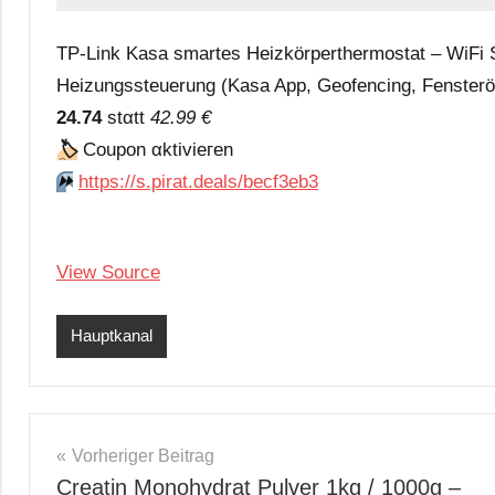
TP-Link Kasa smartes Heizkörperthermostat – WiFi St
Heizungssteuerung (Kasa App, Geofencing, Fensterö
24.74
stαtt
42.99 €
🏷
Сοuрοn αktiviегеn
⏩️
https://s.pirat.deals/becf3eb3
View Source
Hauptkanal
Beitragsnavigation
Vorheriger Beitrag
Creatin Monohydrat Pulver 1kg / 1000g –