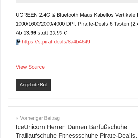
UGREEN 2.4G & Bluetooth Maus Kabellos Vertikale
1000/1600/2000/4000 DPI, Pira;te-Deals 6 Tasten (2
Аb
13.96
stαtt
19.99 €
⏩️
https://s.pirat.deals/8a4b4649
View Source
Angebote Bot
Beitragsnavigation
Vorheriger Beitrag
IceUnicorn Herren Damen Barfußschuhe
Traillaufschuhe Fitnessschuhe Pirate-Dea!l