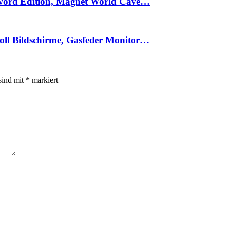
Sword Edition, Magnet World Cave…
ll Bildschirme, Gasfeder Monitor…
sind mit
*
markiert