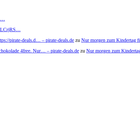
RS…
to/3LCrjRS…
s://pirate-deals.d… – pirate-deals.de
zu
Nur morgen zum Kindertag f
chokolade 4free. Nur… – pirate-deals.de
zu
Nur morgen zum Kindertag