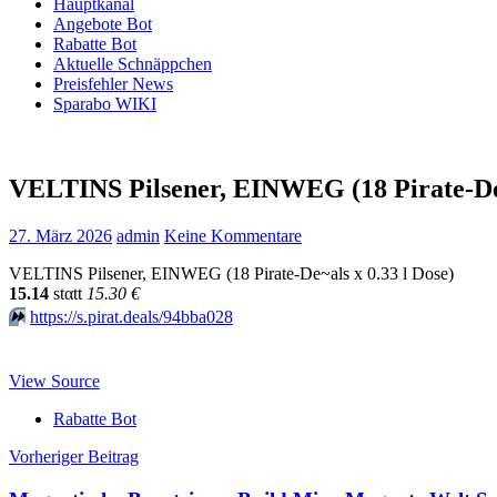
Hauptkanal
Angebote Bot
Rabatte Bot
Aktuelle Schnäppchen
Preisfehler News
Sparabo WIKI
VELTINS Pilsener, EINWEG (18 Pirate-De~a
27. März 2026
admin
Keine Kommentare
VELTINS Pilsener, EINWEG (18 Pirate-De~als x 0.33 l Dose)
15.14
stαtt
15.30 €
⏩️
https://s.pirat.deals/94bba028
View Source
Rabatte Bot
Beitragsnavigation
Vorheriger Beitrag