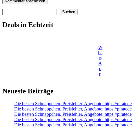
Suchen
Suchen
Deals in Echtzeit
W
ha
ts
A
p
p
Neueste Beiträge
Die besten Schnäppchen, Preisfehler, Angebote: https://pirated
Die besten Schnäppchen, Preisfehler, Angebote: https://pira
Die besten Schnäppchen, Preisfehler, Angebote: https://pir
Die besten Schnäppchen, Preisfehler, Angebote: https://pirate
Die besten Schnäppchen, Preisfehler, Angebote: https://pirate