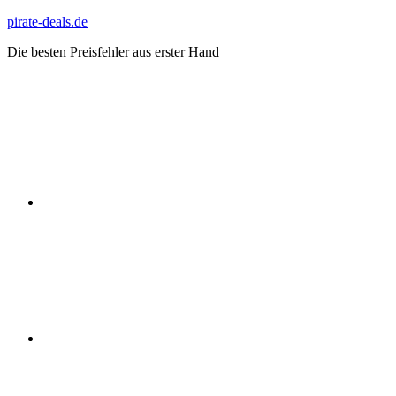
Zum
pirate-deals.de
Inhalt
Die besten Preisfehler aus erster Hand
springen
WhatsApp
Telegram
Discord