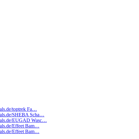
eals.de/toptrek Fa…
tedeals.de/SHEBA Scha…
atedeals.de/EUGAD Wasc…
deals.de/Effeet Bam…
deals.de/Effeet Bam…