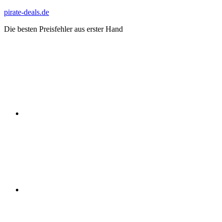
Zum
pirate-deals.de
Inhalt
Die besten Preisfehler aus erster Hand
springen
WhatsApp
Telegram
Discord