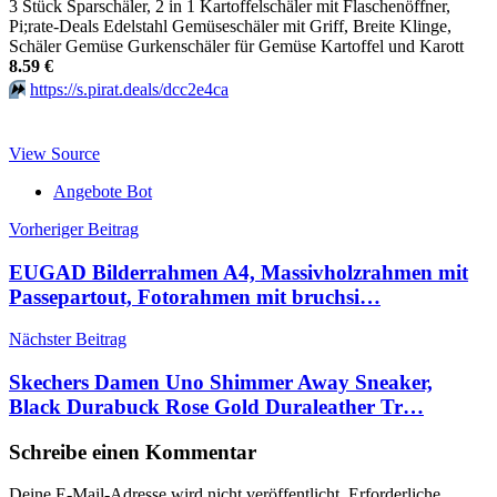
3 Stück Sparschäler, 2 in 1 Kartoffelschäler mit Flaschenöffner,
Pi;rate-Deals Edelstahl Gemüseschäler mit Griff, Breite Klinge,
Schäler Gemüse Gurkenschäler für Gemüse Kartoffel und Karott
8.59 €
⏩️
https://s.pirat.deals/dcc2e4ca
View Source
Angebote Bot
Beitragsnavigation
Vorheriger Beitrag
EUGAD Bilderrahmen A4, Massivholzrahmen mit
Passepartout, Fotorahmen mit bruchsi…
Nächster Beitrag
Skechers Damen Uno Shimmer Away Sneaker,
Black Durabuck Rose Gold Duraleather Tr…
Schreibe einen Kommentar
Deine E-Mail-Adresse wird nicht veröffentlicht.
Erforderliche