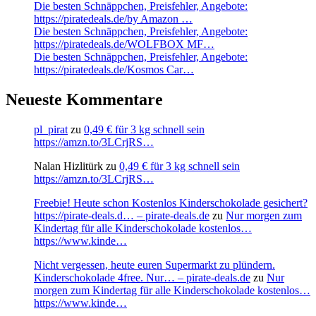
Die besten Schnäppchen, Preisfehler, Angebote:
https://piratedeals.de/by Amazon …
Die besten Schnäppchen, Preisfehler, Angebote:
https://piratedeals.de/WOLFBOX MF…
Die besten Schnäppchen, Preisfehler, Angebote:
https://piratedeals.de/Kosmos Car…
Neueste Kommentare
pl_pirat
zu
0,49 € für 3 kg schnell sein
https://amzn.to/3LCrjRS…
Nalan Hizlitürk
zu
0,49 € für 3 kg schnell sein
https://amzn.to/3LCrjRS…
Freebie! Heute schon Kostenlos Kinderschokolade gesichert?
https://pirate-deals.d… – pirate-deals.de
zu
Nur morgen zum
Kindertag für alle Kinderschokolade kostenlos…
https://www.kinde…
Nicht vergessen, heute euren Supermarkt zu plündern.
Kinderschokolade 4free. Nur… – pirate-deals.de
zu
Nur
morgen zum Kindertag für alle Kinderschokolade kostenlos…
https://www.kinde…