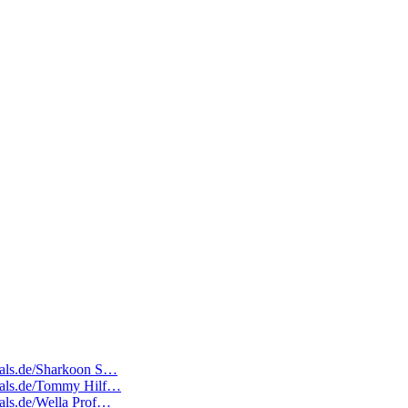
deals.de/Sharkoon S…
edeals.de/Tommy Hilf…
eals.de/Wella Prof…