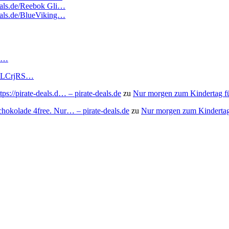
deals.de/Reebok Gli…
deals.de/BlueViking…
RS…
to/3LCrjRS…
s://pirate-deals.d… – pirate-deals.de
zu
Nur morgen zum Kindertag f
chokolade 4free. Nur… – pirate-deals.de
zu
Nur morgen zum Kindertag