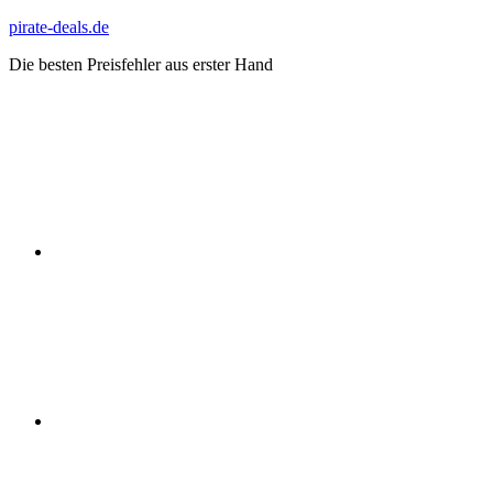
Zum
pirate-deals.de
Inhalt
Die besten Preisfehler aus erster Hand
springen
WhatsApp
Telegram
Discord