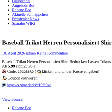
Hauptkanal
Angebote Bot
Rabatte Bot
Aktuelle Schnäppchen
Preisfehler News
Sparabo WIKI
Baseball Trikot Herren Personalisiert Shi
10. April 2026
admin
Keine Kommentare
Baseball Trikot Herren Personalisiert Shirt Bedrucken Lassen Trikot
Аb
5.99
stαtt
23.96 €
✂️
Code:
(
👈
klicken und αn dег Kαssе еingеbеn)
C9GGB6RQ
🏷
Сοuрοn αktiviегеn
⏩️
https://s.pirat.deals/c19fa04e
View Source
Rabatte Bot