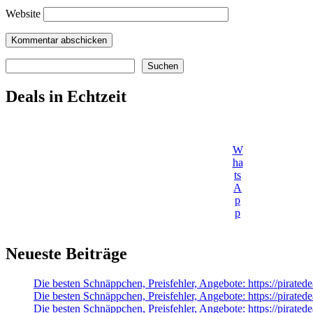
Website
Suchen
Suchen
Deals in Echtzeit
W
ha
ts
A
p
p
Neueste Beiträge
Die besten Schnäppchen, Preisfehler, Angebote: https://pirate
Die besten Schnäppchen, Preisfehler, Angebote: https://pirat
Die besten Schnäppchen, Preisfehler, Angebote: https://pirated