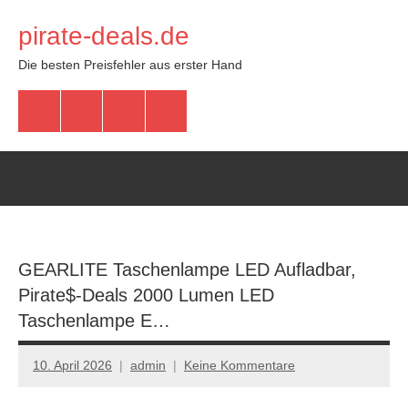
Zum
pirate-deals.de
Inhalt
springen
Die besten Preisfehler aus erster Hand
WhatsApp
Telegram
Discord
Facebook
GEARLITE Taschenlampe LED Aufladbar,
Pirate$-Deals 2000 Lumen LED
Taschenlampe E…
10. April 2026
admin
Keine Kommentare