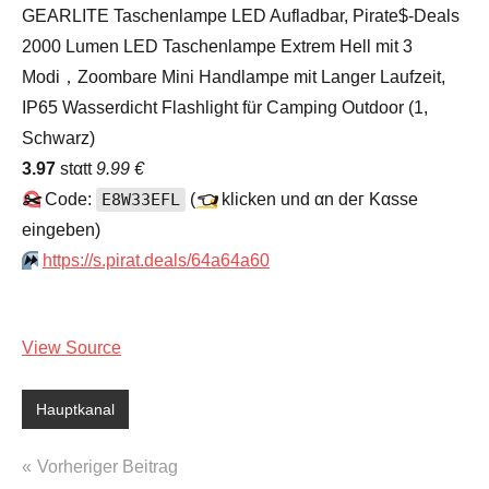
GEARLITE Taschenlampe LED Aufladbar, Pirate$-Deals
2000 Lumen LED Taschenlampe Extrem Hell mit 3
Modi，Zoombare Mini Handlampe mit Langer Laufzeit,
IP65 Wasserdicht Flashlight für Camping Outdoor (1,
Schwarz)
3.97
stαtt
9.99 €
✂️
Code:
E8W33EFL
(
👈
klicken und αn dег Kαssе
еingеbеn)
⏩️
https://s.pirat.deals/64a64a60
View Source
Hauptkanal
Beitragsnavigation
Vorheriger Beitrag