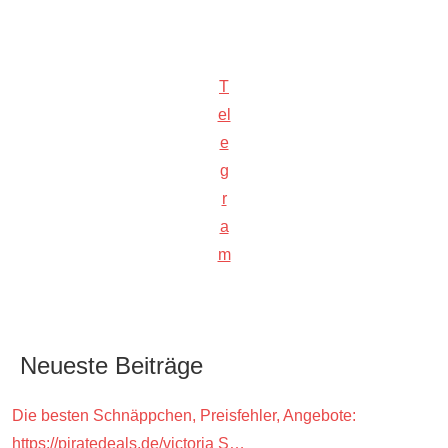
T
el
e
g
r
a
m
Neueste Beiträge
Die besten Schnäppchen, Preisfehler, Angebote:
https://piratedeals.de/victoria S…