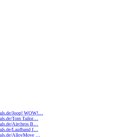
tedeals.de/Joop! WOW!…
deals.de/Tom Tailor…
deals.de/Airchros B…
deals.de/Laufband f…
edeals.de/AlloyMove …