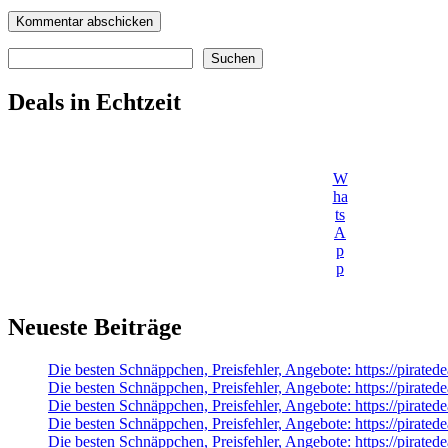
Suchen
Suchen
Deals in Echtzeit
W
ha
ts
A
p
p
Neueste Beiträge
Die besten Schnäppchen, Preisfehler, Angebote: https://pira
Die besten Schnäppchen, Preisfehler, Angebote: https://pirate
Die besten Schnäppchen, Preisfehler, Angebote: https://pirate
Die besten Schnäppchen, Preisfehler, Angebote: https://pirate
Die besten Schnäppchen, Preisfehler, Angebote: https://pirat