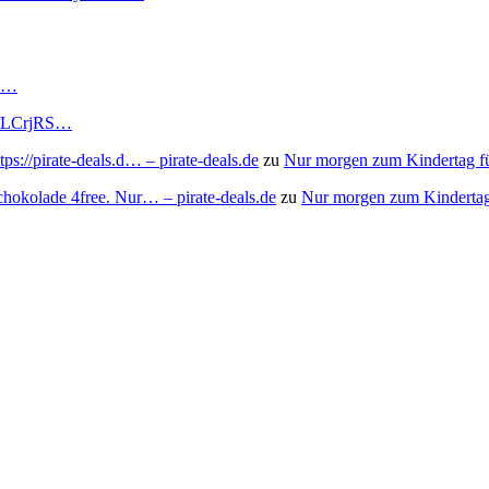
RS…
to/3LCrjRS…
s://pirate-deals.d… – pirate-deals.de
zu
Nur morgen zum Kindertag f
chokolade 4free. Nur… – pirate-deals.de
zu
Nur morgen zum Kindertag