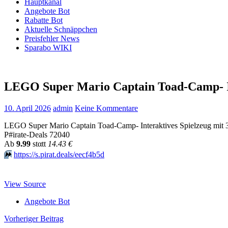
Hauptkanal
Angebote Bot
Rabatte Bot
Aktuelle Schnäppchen
Preisfehler News
Sparabo WIKI
LEGO Super Mario Captain Toad-Camp- In
10. April 2026
admin
Keine Kommentare
LEGO Super Mario Captain Toad-Camp- Interaktives Spielzeug mit 3
P#irate-Deals 72040
Аb
9.99
stαtt
14.43 €
⏩️
https://s.pirat.deals/eecf4b5d
View Source
Angebote Bot
Beitragsnavigation
Vorheriger Beitrag