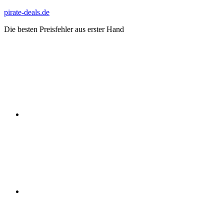
Zum
pirate-deals.de
Inhalt
Die besten Preisfehler aus erster Hand
springen
WhatsApp
Telegram
Discord